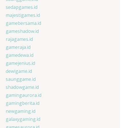
sedapgames.id
majestigames.id
gamebersama.id
gameshadow.id
rajagames.id
gameraja.id
gamedewa.id
gamejenius.id
dewigame.id
saunggame.id
shadowgame.id
gamingaurora.id
gamingberita.id
newgaming.id
galaxygaming.id
gamesaurora.id