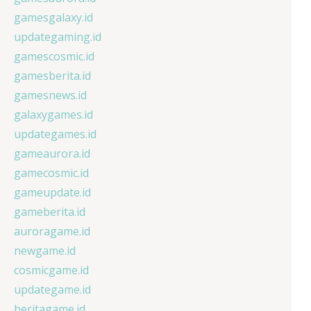
gamesgalaxy.id
updategaming.id
gamescosmic.id
gamesberita.id
gamesnews.id
galaxygames.id
updategames.id
gameaurora.id
gamecosmic.id
gameupdate.id
gameberita.id
auroragame.id
newgame.id
cosmicgame.id
updategame.id
beritagame.id