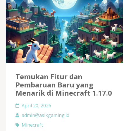
Temukan Fitur dan
Pembaruan Baru yang
Menarik di Minecraft 1.17.0
April 20, 2026
admin@asikgaming.id
Minecraft