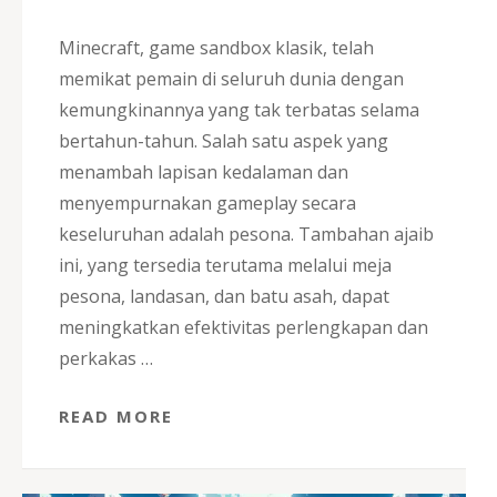
Minecraft, game sandbox klasik, telah
memikat pemain di seluruh dunia dengan
kemungkinannya yang tak terbatas selama
bertahun-tahun. Salah satu aspek yang
menambah lapisan kedalaman dan
menyempurnakan gameplay secara
keseluruhan adalah pesona. Tambahan ajaib
ini, yang tersedia terutama melalui meja
pesona, landasan, dan batu asah, dapat
meningkatkan efektivitas perlengkapan dan
perkakas …
READ MORE