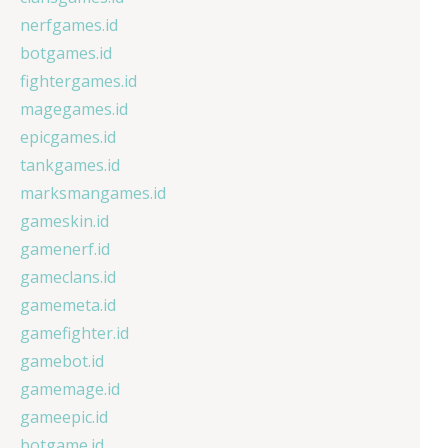
nerfgames.id
botgames.id
fightergames.id
magegames.id
epicgames.id
tankgames.id
marksmangames.id
gameskin.id
gamenerf.id
gameclans.id
gamemeta.id
gamefighter.id
gamebot.id
gamemage.id
gameepic.id
botgame.id