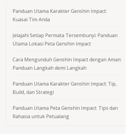
Panduan Utama Karakter Genshin Impact:
Kuasai Tim Anda
Jelajahi Setiap Permata Tersembunyi: Panduan
Utama Lokasi Peta Genshin Impact
Cara Mengunduh Genshin Impact dengan Aman:
Panduan Langkah demi Langkah
Panduan Utama Karakter Genshin Impact: Tip,
Build, dan Strategi
Panduan Utama Peta Genshin Impact: Tips dan
Rahasia untuk Petualang