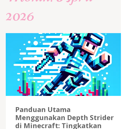
2026
Panduan Utama
Menggunakan Depth Strider
di Minecraft: Tingkatkan