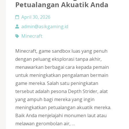
Petualangan Akuatik Anda
April 30, 2026
admin@asikgaming.id
Minecraft
Minecraft, game sandbox luas yang penuh
dengan peluang eksplorasi tanpa akhir,
menawarkan berbagai cara kepada pemain
untuk meningkatkan pengalaman bermain
game mereka. Salah satu peningkatan
tersebut adalah pesona Depth Strider, alat
yang ampuh bagi mereka yang ingin
meningkatkan petualangan akuatik mereka.
Baik Anda menjelajahi monumen laut atau
melawan gerombolan air, …