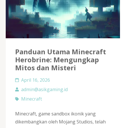
Panduan Utama Minecraft
Herobrine: Mengungkap
Mitos dan Misteri
April 16, 2026
admin@asikgaming.id
Minecraft
Minecraft, game sandbox ikonik yang
dikembangkan oleh Mojang Studios, telah