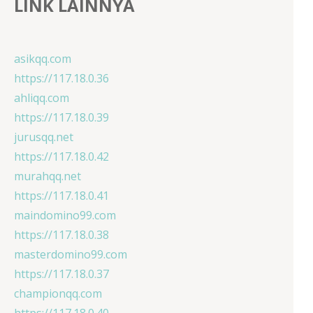
LINK LAINNYA
asikqq.com
https://117.18.0.36
ahliqq.com
https://117.18.0.39
jurusqq.net
https://117.18.0.42
murahqq.net
https://117.18.0.41
maindomino99.com
https://117.18.0.38
masterdomino99.com
https://117.18.0.37
championqq.com