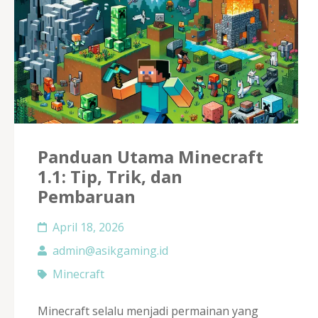
Panduan Utama Minecraft
1.1: Tip, Trik, dan
Pembaruan
April 18, 2026
admin@asikgaming.id
Minecraft
Minecraft selalu menjadi permainan yang