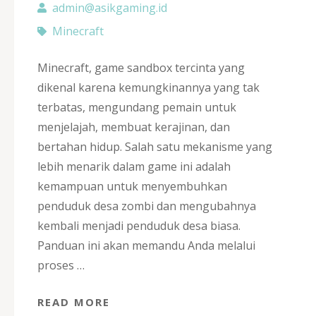
admin@asikgaming.id
Minecraft
Minecraft, game sandbox tercinta yang
dikenal karena kemungkinannya yang tak
terbatas, mengundang pemain untuk
menjelajah, membuat kerajinan, dan
bertahan hidup. Salah satu mekanisme yang
lebih menarik dalam game ini adalah
kemampuan untuk menyembuhkan
penduduk desa zombi dan mengubahnya
kembali menjadi penduduk desa biasa.
Panduan ini akan memandu Anda melalui
proses …
READ MORE