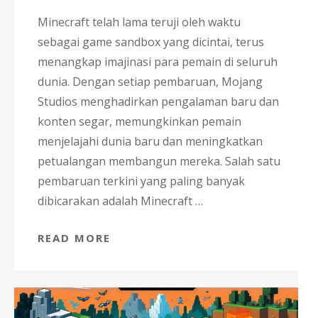
Minecraft telah lama teruji oleh waktu
sebagai game sandbox yang dicintai, terus
menangkap imajinasi para pemain di seluruh
dunia. Dengan setiap pembaruan, Mojang
Studios menghadirkan pengalaman baru dan
konten segar, memungkinkan pemain
menjelajahi dunia baru dan meningkatkan
petualangan membangun mereka. Salah satu
pembaruan terkini yang paling banyak
dibicarakan adalah Minecraft …
READ MORE