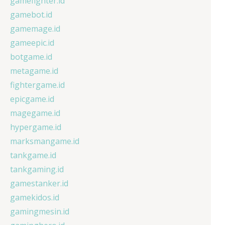
gamefighter.id
gamebot.id
gamemage.id
gameepic.id
botgame.id
metagame.id
fightergame.id
epicgame.id
magegame.id
hypergame.id
marksmangame.id
tankgame.id
tankgaming.id
gamestanker.id
gamekidos.id
gamingmesin.id