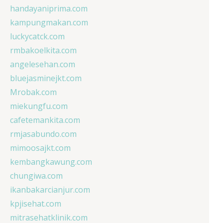
handayaniprima.com
kampungmakan.com
luckycatck.com
rmbakoelkita.com
angelesehan.com
bluejasminejkt.com
Mrobak.com
miekungfu.com
cafetemankita.com
rmjasabundo.com
mimoosajkt.com
kembangkawung.com
chungiwa.com
ikanbakarcianjur.com
kpjisehat.com
mitrasehatklinik.com