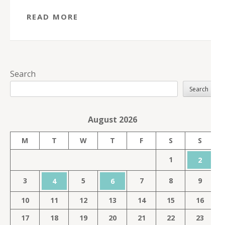
READ MORE
Search
Search
August 2026
M
T
W
T
F
S
S
1
2
3
5
7
8
9
4
6
10
11
12
13
14
15
16
17
18
19
20
21
22
23