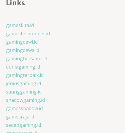
Links
gameskita.id
gamesterpopuler.id
gamingdewi.id
gamingdewa.id
gamingbersama.id
duniagaming.id
gamingterbaik.id
jeniusgaming.id
saunggaming.id
shadowgaming.id
gamesshadow.id
gamesraja.id
sedapgaming.id