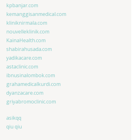
kpbanjar.com
kemanggisanmedical.com
kliniknirmala.com
nouvelleklinik.com
KainaHealth.com
shabirahusada.com
yadikacare.com
astaclinic.com
ibnusinalombok.com
grahamedicalkurdi.com
dyanzacare.com
griyabromoclinic.com
asikqq
qiu qiu