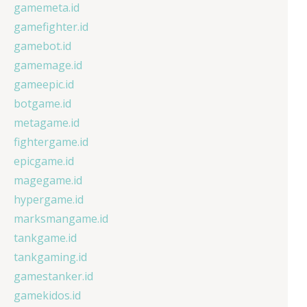
gamemeta.id
gamefighter.id
gamebot.id
gamemage.id
gameepic.id
botgame.id
metagame.id
fightergame.id
epicgame.id
magegame.id
hypergame.id
marksmangame.id
tankgame.id
tankgaming.id
gamestanker.id
gamekidos.id