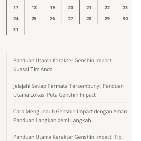
17
18
19
20
21
22
23
24
25
26
27
28
29
30
31
Panduan Utama Karakter Genshin Impact:
Kuasai Tim Anda
Jelajahi Setiap Permata Tersembunyi: Panduan
Utama Lokasi Peta Genshin Impact
Cara Mengunduh Genshin Impact dengan Aman:
Panduan Langkah demi Langkah
Panduan Utama Karakter Genshin Impact: Tip,