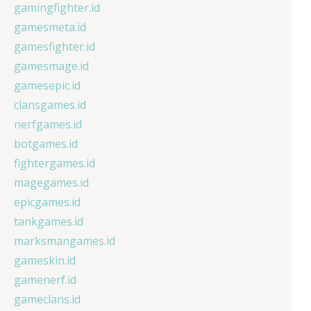
gamingfighter.id
gamesmeta.id
gamesfighter.id
gamesmage.id
gamesepic.id
clansgames.id
nerfgames.id
botgames.id
fightergames.id
magegames.id
epicgames.id
tankgames.id
marksmangames.id
gameskin.id
gamenerf.id
gameclans.id