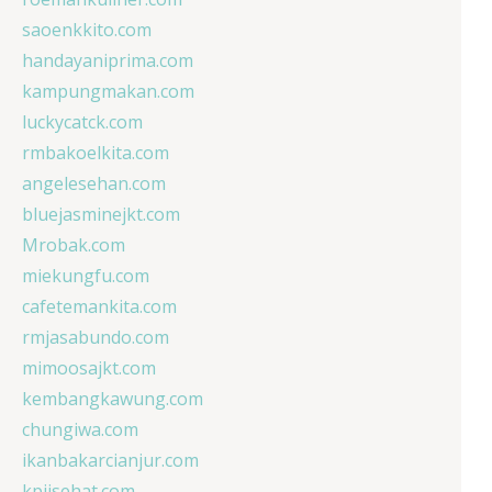
saoenkkito.com
handayaniprima.com
kampungmakan.com
luckycatck.com
rmbakoelkita.com
angelesehan.com
bluejasminejkt.com
Mrobak.com
miekungfu.com
cafetemankita.com
rmjasabundo.com
mimoosajkt.com
kembangkawung.com
chungiwa.com
ikanbakarcianjur.com
kpjisehat.com