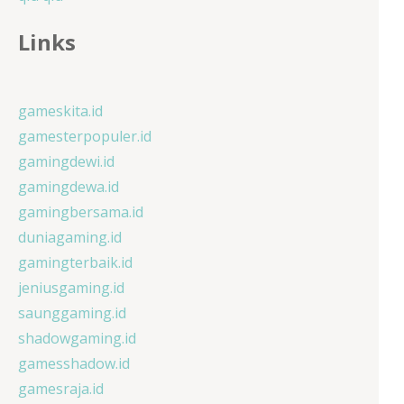
Links
gameskita.id
gamesterpopuler.id
gamingdewi.id
gamingdewa.id
gamingbersama.id
duniagaming.id
gamingterbaik.id
jeniusgaming.id
saunggaming.id
shadowgaming.id
gamesshadow.id
gamesraja.id