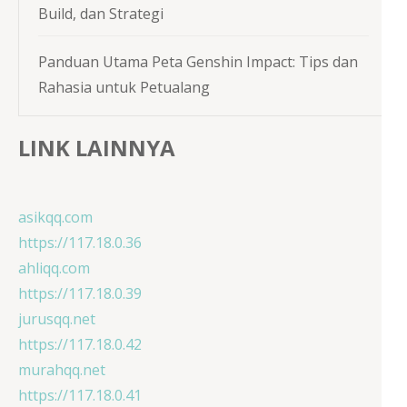
Build, dan Strategi
Panduan Utama Peta Genshin Impact: Tips dan
Rahasia untuk Petualang
LINK LAINNYA
asikqq.com
https://117.18.0.36
ahliqq.com
https://117.18.0.39
jurusqq.net
https://117.18.0.42
murahqq.net
https://117.18.0.41