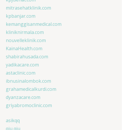
mitrasehatklinik.com
kpbanjar.com
kemanggisanmedical.com
kliniknirmala.com
nouvelleklinik.com
KainaHealth.com
shabirahusada.com
yadikacare.com
astaclinic.com
ibnusinalombok.com
grahamedicalkurdi.com
dyanzacare.com
griyabromoclinic.com
asikqq
qiu qiu