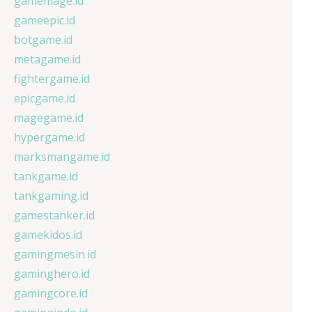
gamemage.id
gameepic.id
botgame.id
metagame.id
fightergame.id
epicgame.id
magegame.id
hypergame.id
marksmangame.id
tankgame.id
tankgaming.id
gamestanker.id
gamekidos.id
gamingmesin.id
gaminghero.id
gamingcore.id