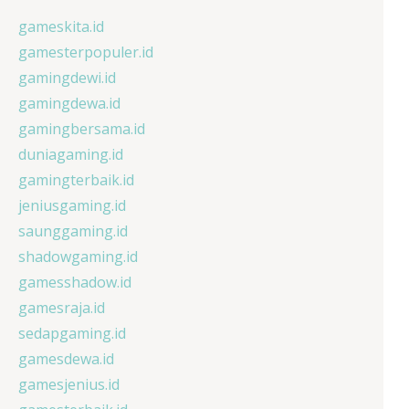
gameskita.id
gamesterpopuler.id
gamingdewi.id
gamingdewa.id
gamingbersama.id
duniagaming.id
gamingterbaik.id
jeniusgaming.id
saunggaming.id
shadowgaming.id
gamesshadow.id
gamesraja.id
sedapgaming.id
gamesdewa.id
gamesjenius.id