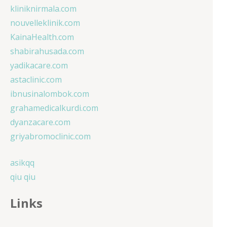
kliniknirmala.com
nouvelleklinik.com
KainaHealth.com
shabirahusada.com
yadikacare.com
astaclinic.com
ibnusinalombok.com
grahamedicalkurdi.com
dyanzacare.com
griyabromoclinic.com
asikqq
qiu qiu
Links