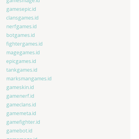
gamesmage.id
gamesepic.id
clansgames.id
nerfgames.id
botgames.id
fightergames.id
magegames.id
epicgames.id
tankgames.id
marksmangames.id
gameskin.id
gamenerf.id
gameclans.id
gamemeta.id
gamefighter.id
gamebot.id