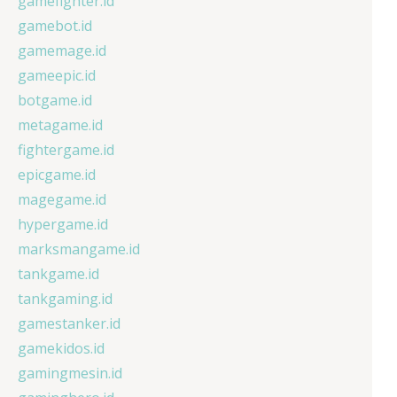
gamefighter.id
gamebot.id
gamemage.id
gameepic.id
botgame.id
metagame.id
fightergame.id
epicgame.id
magegame.id
hypergame.id
marksmangame.id
tankgame.id
tankgaming.id
gamestanker.id
gamekidos.id
gamingmesin.id