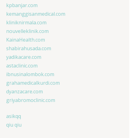
kpbanjar.com
kemanggisanmedical.com
kliniknirmala.com
nouvelleklinik.com
KainaHealth.com
shabirahusada.com
yadikacare.com
astaclinic.com
ibnusinalombok.com
grahamedicalkurdi.com
dyanzacare.com
griyabromoclinic.com
asikqq
qiu qiu