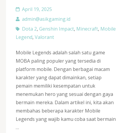
April 19, 2025
admin@asikgaming.id
Dota 2
,
Genshin Impact
,
Minecraft
,
Mobile
Legend
,
Valorant
Mobile Legends adalah salah satu game
MOBA paling populer yang tersedia di
platform mobile. Dengan berbagai macam
karakter yang dapat dimainkan, setiap
pemain memiliki kesempatan untuk
menemukan hero yang sesuai dengan gaya
bermain mereka. Dalam artikel ini, kita akan
membahas beberapa karakter Mobile
Legends yang wajib kamu coba saat bermain
…