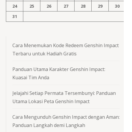
24
25
26
27
28
29
30
31
Cara Menemukan Kode Redeem Genshin Impact
Terbaru untuk Hadiah Gratis
Panduan Utama Karakter Genshin Impact:
Kuasai Tim Anda
Jelajahi Setiap Permata Tersembunyi: Panduan
Utama Lokasi Peta Genshin Impact
Cara Mengunduh Genshin Impact dengan Aman:
Panduan Langkah demi Langkah