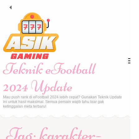
Skip
to
content
(Press
Enter)
Teknik eFootball
2024 Update
Mau push rank di eFootball 2024 lebih cepat? Gunakan Teknik Update
ini untuk hasil maksimal. Semua pemain wajib tahu biar gak
ketinggalan meta terbaru!
Tag:
karakter-