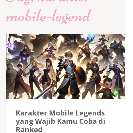
mobile-legend
Karakter Mobile Legends
yang Wajib Kamu Coba di
Ranked