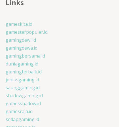
Links
gameskita.id
gamesterpopuler.id
gamingdewi.id
gamingdewa.id
gamingbersama.id
duniagaming.id
gamingterbaik.id
jeniusgaming.id
saunggaming.id
shadowgaming.id
gamesshadow.id
gamesraja.id
sedapgaming.id