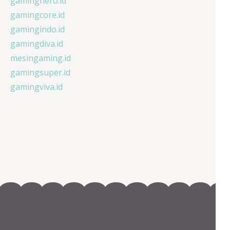
gaminghero.id
gamingcore.id
gamingindo.id
gamingdiva.id
mesingaming.id
gamingsuper.id
gamingviva.id