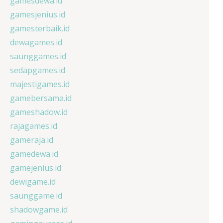
gamesdewa.id
gamesjenius.id
gamesterbaik.id
dewagames.id
saunggames.id
sedapgames.id
majestigames.id
gamebersama.id
gameshadow.id
rajagames.id
gameraja.id
gamedewa.id
gamejenius.id
dewigame.id
saunggame.id
shadowgame.id