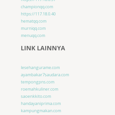
championqq.com
https://117.18.0.40
hematqq.com
murniqq.com
menuqq.com
LINK LAINNYA
lesehangurame.com
ayambakar7saudara.com
tempongpns.com
roemahkuliner.com
saoenkkito.com
handayaniprima.com
kampungmakan.com