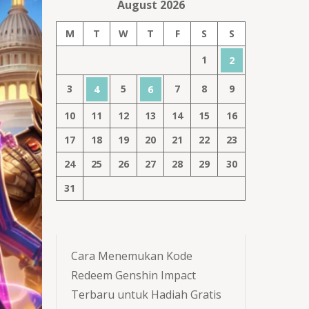
August 2026
M
T
W
T
F
S
S
1
2
3
5
7
8
9
4
6
10
11
12
13
14
15
16
17
18
19
20
21
22
23
24
25
26
27
28
29
30
31
Cara Menemukan Kode
Redeem Genshin Impact
Terbaru untuk Hadiah Gratis