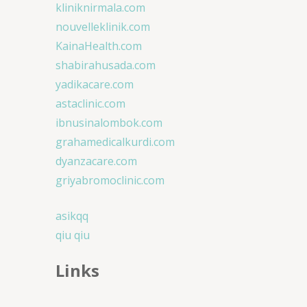
kliniknirmala.com
nouvelleklinik.com
KainaHealth.com
shabirahusada.com
yadikacare.com
astaclinic.com
ibnusinalombok.com
grahamedicalkurdi.com
dyanzacare.com
griyabromoclinic.com
asikqq
qiu qiu
Links