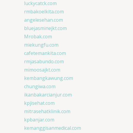
luckycatck.com
rmbakoelkita.com
angelesehan.com
bluejasminejkt.com
Mrobak.com
miekungfu.com
cafetemankita.com
rmjasabundo.com
mimoosajkt.com
kembangkawung.com
chungiwa.com
ikanbakarcianjur.com
kpjisehat.com
mitrasehatklinik.com
kpbanjar.com
kemanggisanmedical.com