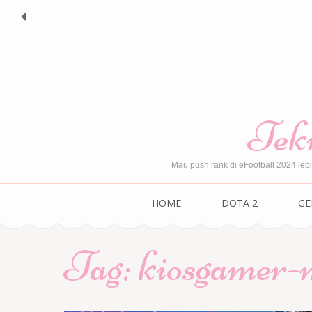
Skip
to
content
(Press
Enter)
Tekn
Mau push rank di eFootball 2024 leb
HOME
DOTA 2
GE
Tag:
kiosgamer-m