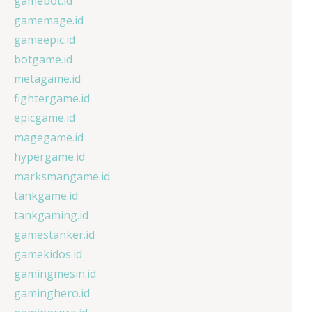
gamebot.id
gamemage.id
gameepic.id
botgame.id
metagame.id
fightergame.id
epicgame.id
magegame.id
hypergame.id
marksmangame.id
tankgame.id
tankgaming.id
gamestanker.id
gamekidos.id
gamingmesin.id
gaminghero.id