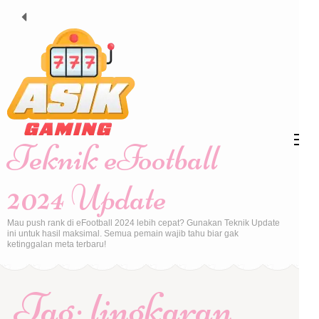
Skip
to
content
(Press
Enter)
Teknik eFootball
2024 Update
Mau push rank di eFootball 2024 lebih cepat? Gunakan Teknik Update
ini untuk hasil maksimal. Semua pemain wajib tahu biar gak
ketinggalan meta terbaru!
Tag:
lingkaran