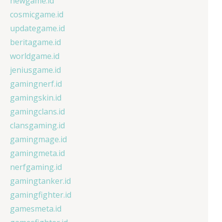
newgame.id
cosmicgame.id
updategame.id
beritagame.id
worldgame.id
jeniusgame.id
gamingnerf.id
gamingskin.id
gamingclans.id
clansgaming.id
gamingmage.id
gamingmeta.id
nerfgaming.id
gamingtanker.id
gamingfighter.id
gamesmeta.id