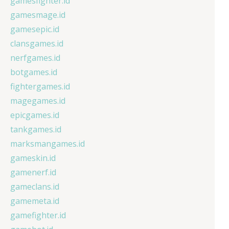
gamesfighter.id
gamesmage.id
gamesepic.id
clansgames.id
nerfgames.id
botgames.id
fightergames.id
magegames.id
epicgames.id
tankgames.id
marksmangames.id
gameskin.id
gamenerf.id
gameclans.id
gamemeta.id
gamefighter.id