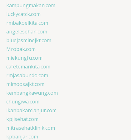
kampungmakan.com
luckycatck.com
rmbakoelkita.com
angelesehan.com
bluejasminejkt.com
Mrobak.com
miekungfu.com
cafetemankita.com
rmjasabundo.com
mimoosajkt.com
kembangkawung.com
chungiwa.com
ikanbakarcianjur.com
kpjisehat.com
mitrasehatklinik.com
kpbanjar.com