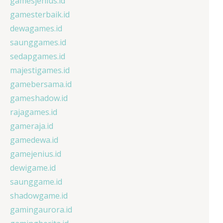
gamesjenius.id
gamesterbaik.id
dewagames.id
saunggames.id
sedapgames.id
majestigames.id
gamebersama.id
gameshadow.id
rajagames.id
gameraja.id
gamedewa.id
gamejenius.id
dewigame.id
saunggame.id
shadowgame.id
gamingaurora.id