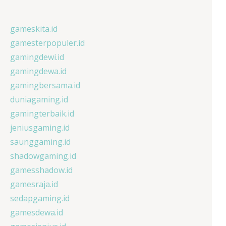
gameskita.id
gamesterpopuler.id
gamingdewi.id
gamingdewa.id
gamingbersama.id
duniagaming.id
gamingterbaik.id
jeniusgaming.id
saunggaming.id
shadowgaming.id
gamesshadow.id
gamesraja.id
sedapgaming.id
gamesdewa.id