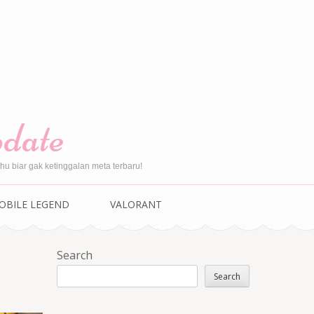
pdate
u biar gak ketinggalan meta terbaru!
OBILE LEGEND
VALORANT
Search
Search