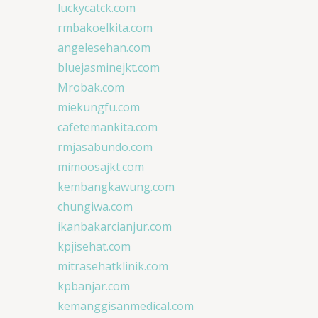
luckycatck.com
rmbakoelkita.com
angelesehan.com
bluejasminejkt.com
Mrobak.com
miekungfu.com
cafetemankita.com
rmjasabundo.com
mimoosajkt.com
kembangkawung.com
chungiwa.com
ikanbakarcianjur.com
kpjisehat.com
mitrasehatklinik.com
kpbanjar.com
kemanggisanmedical.com