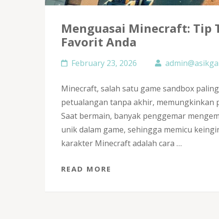
Menguasai Minecraft: Tip
Favorit Anda
February 23, 2026
admin@asikga
Minecraft, salah satu game sandbox paling
petualangan tanpa akhir, memungkinkan 
Saat bermain, banyak penggemar menge
unik dalam game, sehingga memicu keing
karakter Minecraft adalah cara …
READ MORE