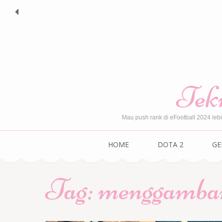
Skip
to
content
(Press
Enter)
Tekn
Mau push rank di eFootball 2024 leb
HOME
DOTA 2
GE
Tag:
menggambar