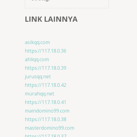
LINK LAINNYA
asikqq.com
https://117.18.0.36
ahliqq.com
https://117.18.0.39
jurusqq.net
https://117.18.0.42
murahqq.net
https://117.18.0.41
maindomino99.com
https://117.18.0.38
masterdomino99.com
https://117.18.0.37