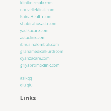
kliniknirmala.com
nouvelleklinik.com
KainaHealth.com
shabirahusada.com
yadikacare.com
astaclinic.com
ibnusinalombok.com
grahamedicalkurdi.com
dyanzacare.com
griyabromoclinic.com
asikqq
qiu qiu
Links