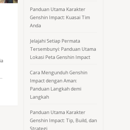
Panduan Utama Karakter
Genshin Impact: Kuasai Tim
Anda
Jelajahi Setiap Permata
Tersembunyi: Panduan Utama
Lokasi Peta Genshin Impact
ia
Cara Mengunduh Genshin
 …
Impact dengan Aman:
Panduan Langkah demi
Langkah
Panduan Utama Karakter
Genshin Impact: Tip, Build, dan
Strategi