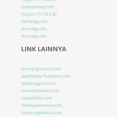
championqq.com
https://117.18.0.40
hematqq.com
murniqq.com
menuqq.com
LINK LAINNYA
lesehangurame.com
ayambakar7saudara.com
tempongpns.com
roemahkuliner.com
saoenkkito.com
handayaniprima.com
kampungmakan.com