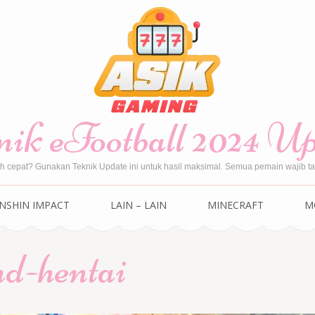
ik eFootball 2024 U
ih cepat? Gunakan Teknik Update ini untuk hasil maksimal. Semua pemain wajib tah
NSHIN IMPACT
LAIN – LAIN
MINECRAFT
M
nd-hentai