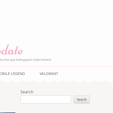
pdate
u biar gak ketinggalan meta terbaru!
OBILE LEGEND
VALORANT
Search
Search