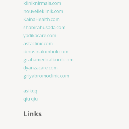
kliniknirmala.com
nouvelleklinik.com
KainaHealth.com
shabirahusada.com
yadikacare.com
astaclinic.com
ibnusinalombok.com
grahamedicalkurdi.com
dyanzacare.com
griyabromoclinic.com
asikqq
qiu qiu
Links