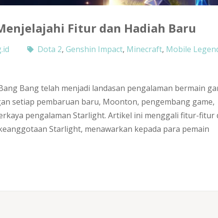
Menjelajahi Fitur dan Hadiah Baru
.id
Dota 2
,
Genshin Impact
,
Minecraft
,
Mobile Legen
: Bang Bang telah menjadi landasan pengalaman bermain g
engan setiap pembaruan baru, Moonton, pengembang game,
ya pengalaman Starlight. Artikel ini menggali fitur-fitur
 keanggotaan Starlight, menawarkan kepada para pemain