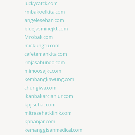
luckycatck.com
rmbakoelkita.com
angelesehan.com
bluejasminejkt.com
Mrobak.com
miekungfu.com
cafetemankita.com
rmjasabundo.com
mimoosajkt.com
kembangkawung.com
chungiwa.com
ikanbakarcianjur.com
kpjisehat.com
mitrasehatklinik.com
kpbanjar.com
kemanggisanmedical.com