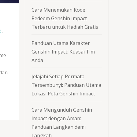
Cara Menemukan Kode
Redeem Genshin Impact
Terbaru untuk Hadiah Gratis
d
,
Panduan Utama Karakter
Genshin Impact: Kuasai Tim
ame
Anda
 dan
Jelajahi Setiap Permata
Tersembunyi: Panduan Utama
Lokasi Peta Genshin Impact
Cara Mengunduh Genshin
Impact dengan Aman:
Panduan Langkah demi
Langkah