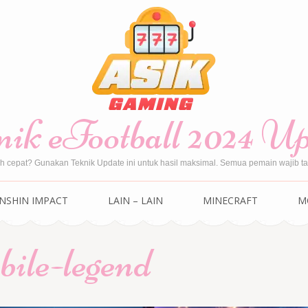
ik eFootball 2024 U
ih cepat? Gunakan Teknik Update ini untuk hasil maksimal. Semua pemain wajib tah
NSHIN IMPACT
LAIN – LAIN
MINECRAFT
M
bile-legend