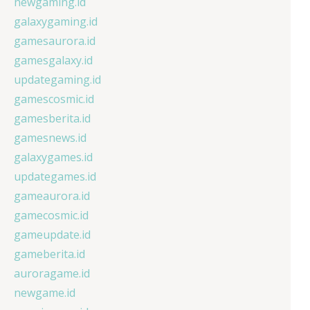
newgaming.id
galaxygaming.id
gamesaurora.id
gamesgalaxy.id
updategaming.id
gamescosmic.id
gamesberita.id
gamesnews.id
galaxygames.id
updategames.id
gameaurora.id
gamecosmic.id
gameupdate.id
gameberita.id
auroragame.id
newgame.id