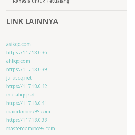
Rahasia untuk Petualang
LINK LAINNYA
asikqq.com
https://117.18.0.36
ahliqq.com
https://117.18.0.39
jurusqq.net
https://117.18.0.42
murahqq.net
https://117.18.0.41
maindomino99.com
https://117.18.0.38
masterdomino99.com