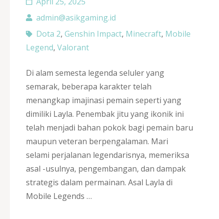
April 25, 2025
admin@asikgaming.id
Dota 2
,
Genshin Impact
,
Minecraft
,
Mobile
Legend
,
Valorant
Di alam semesta legenda seluler yang
semarak, beberapa karakter telah
menangkap imajinasi pemain seperti yang
dimiliki Layla. Penembak jitu yang ikonik ini
telah menjadi bahan pokok bagi pemain baru
maupun veteran berpengalaman. Mari
selami perjalanan legendarisnya, memeriksa
asal -usulnya, pengembangan, dan dampak
strategis dalam permainan. Asal Layla di
Mobile Legends …