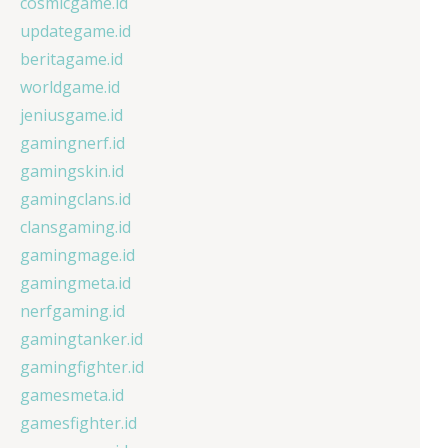
cosmicgame.id
updategame.id
beritagame.id
worldgame.id
jeniusgame.id
gamingnerf.id
gamingskin.id
gamingclans.id
clansgaming.id
gamingmage.id
gamingmeta.id
nerfgaming.id
gamingtanker.id
gamingfighter.id
gamesmeta.id
gamesfighter.id