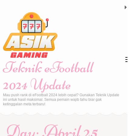
Skip
to
content
(Press
Enter)
Teknik eFootball
2024 Update
Mau push rank di eFootball 2024 lebih cepat? Gunakan Teknik Update
ini untuk hasil maksimal. Semua pemain wajib tahu biar gak
ketinggalan meta terbaru!
Day:
April 25,