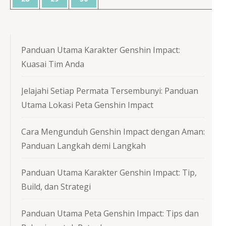
Panduan Utama Karakter Genshin Impact:
Kuasai Tim Anda
Jelajahi Setiap Permata Tersembunyi: Panduan
Utama Lokasi Peta Genshin Impact
Cara Mengunduh Genshin Impact dengan Aman:
Panduan Langkah demi Langkah
Panduan Utama Karakter Genshin Impact: Tip,
Build, dan Strategi
Panduan Utama Peta Genshin Impact: Tips dan