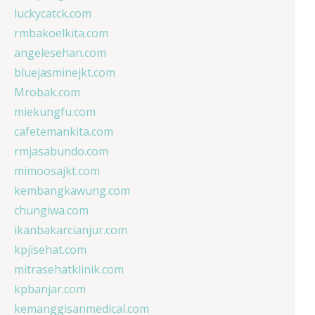
luckycatck.com
rmbakoelkita.com
angelesehan.com
bluejasminejkt.com
Mrobak.com
miekungfu.com
cafetemankita.com
rmjasabundo.com
mimoosajkt.com
kembangkawung.com
chungiwa.com
ikanbakarcianjur.com
kpjisehat.com
mitrasehatklinik.com
kpbanjar.com
kemanggisanmedical.com