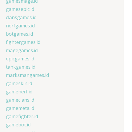
gamesmage.id
gamesepic.id
clansgames.id
nerfgames.id
botgames.id
fightergames.id
magegames.id
epicgames.id
tankgames.id
marksmangames.id
gameskin.id
gamenerf.id
gameclans.id
gamemeta.id
gamefighter.id
gamebot.id