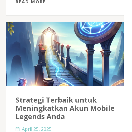
READ MORE
Strategi Terbaik untuk
Meningkatkan Akun Mobile
Legends Anda
April 25, 2025