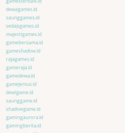
gamesterbaik.id
dewagames.id
saunggames.id
sedapgames.id
majestigames.id
gamebersama.id
gameshadow.id
rajagames.id
gameraja.id
gamedewa.id
gamejenius.id
dewigame.id
saunggame.id
shadowgame.id
gamingaurora.id
gamingberita.id