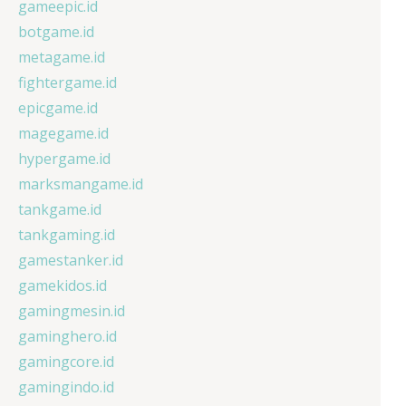
gameepic.id
botgame.id
metagame.id
fightergame.id
epicgame.id
magegame.id
hypergame.id
marksmangame.id
tankgame.id
tankgaming.id
gamestanker.id
gamekidos.id
gamingmesin.id
gaminghero.id
gamingcore.id
gamingindo.id