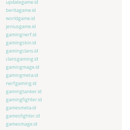
updategame.id
beritagame.id
worldgame.id
jeniusgame.id
gamingnerf.id
gamingskin.id
gamingclans.id
clansgaming.id
gamingmage.id
gamingmeta.id
nerfgaming.id
gamingtanker.id
gamingfighter.id
gamesmeta.id
gamesfighter.id
gamesmage.id