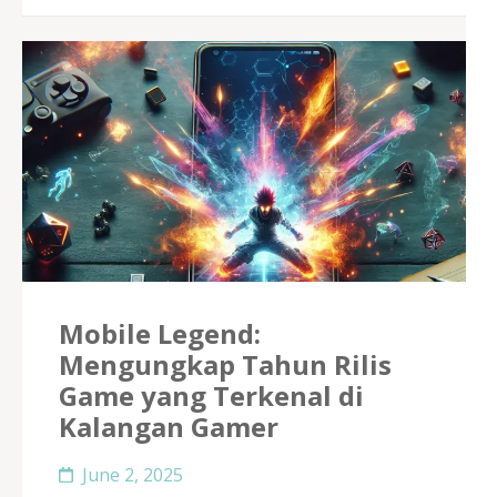
Mobile Legend:
Mengungkap Tahun Rilis
Game yang Terkenal di
Kalangan Gamer
June 2, 2025