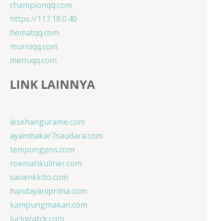
championqq.com
https://117.18.0.40
hematqq.com
murniqq.com
menuqq.com
LINK LAINNYA
lesehangurame.com
ayambakar7saudara.com
tempongpns.com
roemahkuliner.com
saoenkkito.com
handayaniprima.com
kampungmakan.com
luckycatck.com