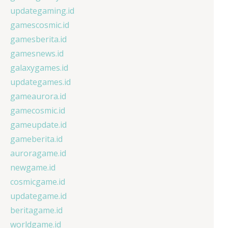
updategaming.id
gamescosmic.id
gamesberita.id
gamesnews.id
galaxygames.id
updategames.id
gameaurora.id
gamecosmic.id
gameupdate.id
gameberita.id
auroragame.id
newgame.id
cosmicgame.id
updategame.id
beritagame.id
worldgame.id