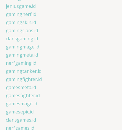
jeniusgame.id
gamingnerf.id
gamingskin.id
gamingclans.id
clansgaming.id
gamingmage.id
gamingmeta.id
nerfgaming.id
gamingtanker.id
gamingfighter.id
gamesmeta.id
gamesfighter.id
gamesmage.id
gamesepic.id
clansgames.id
nerfgames.id