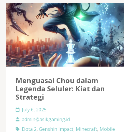
Menguasai Chou dalam
Legenda Seluler: Kiat dan
Strategi
July 6, 2025
admin@asikgaming.id
Dota 2
,
Genshin Impact
,
Minecraft
,
Mobile