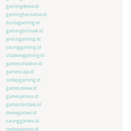
gamingdewa.id
gamingbersama.id
duniagaming.id
gamingterbaik.id
jeniusgaming.id
saunggaming.id
shadowgaming.id
gamesshadow.id
gamesraja.id
sedapgaming.id
gamesdewa.id
gamesjenius.id
gamesterbaik.id
dewagames.id
saunggames.id
sedapgames.id