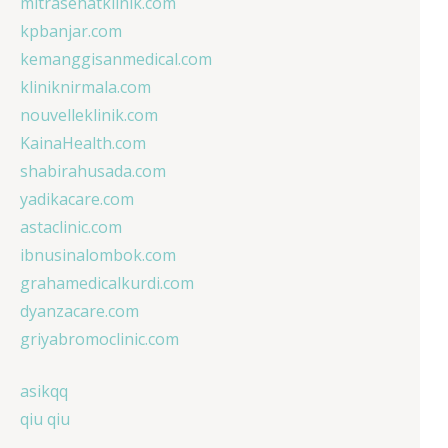
mitrasehatklinik.com
kpbanjar.com
kemanggisanmedical.com
kliniknirmala.com
nouvelleklinik.com
KainaHealth.com
shabirahusada.com
yadikacare.com
astaclinic.com
ibnusinalombok.com
grahamedicalkurdi.com
dyanzacare.com
griyabromoclinic.com
asikqq
qiu qiu