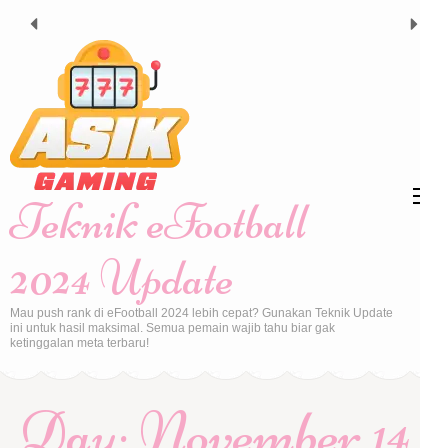
Skip
to
content
(Press
Enter)
Teknik eFootball
2024 Update
Mau push rank di eFootball 2024 lebih cepat? Gunakan Teknik Update
ini untuk hasil maksimal. Semua pemain wajib tahu biar gak
ketinggalan meta terbaru!
Day:
November 14,