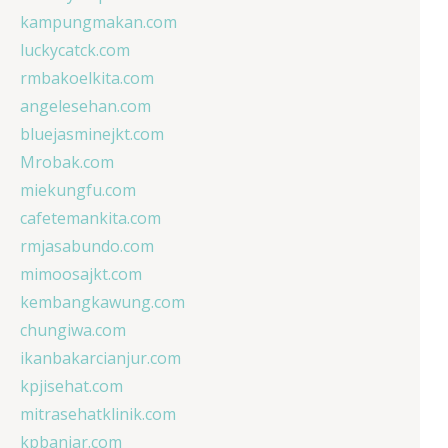
kampungmakan.com
luckycatck.com
rmbakoelkita.com
angelesehan.com
bluejasminejkt.com
Mrobak.com
miekungfu.com
cafetemankita.com
rmjasabundo.com
mimoosajkt.com
kembangkawung.com
chungiwa.com
ikanbakarcianjur.com
kpjisehat.com
mitrasehatklinik.com
kpbanjar.com