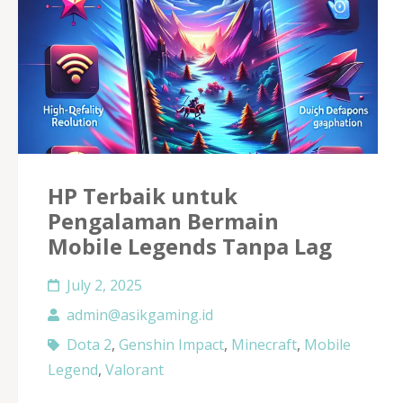
HP Terbaik untuk
Pengalaman Bermain
Mobile Legends Tanpa Lag
July 2, 2025
admin@asikgaming.id
Dota 2
,
Genshin Impact
,
Minecraft
,
Mobile
Legend
,
Valorant