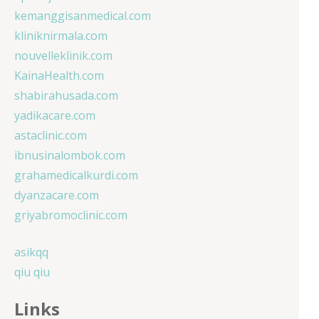
kemanggisanmedical.com
kliniknirmala.com
nouvelleklinik.com
KainaHealth.com
shabirahusada.com
yadikacare.com
astaclinic.com
ibnusinalombok.com
grahamedicalkurdi.com
dyanzacare.com
griyabromoclinic.com
asikqq
qiu qiu
Links