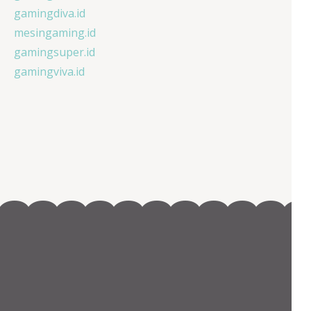
gamingdiva.id
mesingaming.id
gamingsuper.id
gamingviva.id