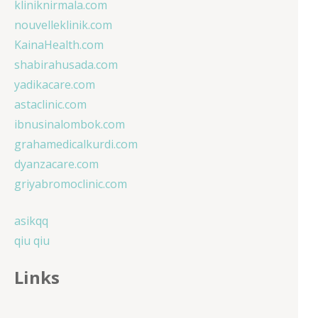
kliniknirmala.com
nouvelleklinik.com
KainaHealth.com
shabirahusada.com
yadikacare.com
astaclinic.com
ibnusinalombok.com
grahamedicalkurdi.com
dyanzacare.com
griyabromoclinic.com
asikqq
qiu qiu
Links