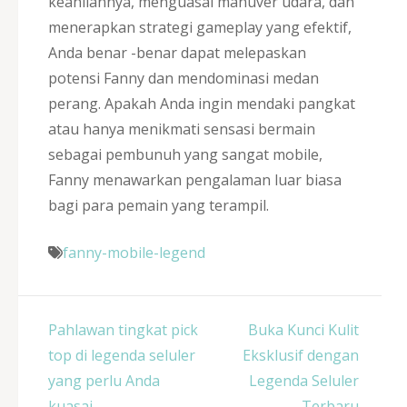
keahliannya, menguasai manuver udara, dan
menerapkan strategi gameplay yang efektif,
Anda benar -benar dapat melepaskan
potensi Fanny dan mendominasi medan
perang. Apakah Anda ingin mendaki pangkat
atau hanya menikmati sensasi bermain
sebagai pembunuh yang sangat mobile,
Fanny menawarkan pengalaman luar biasa
bagi para pemain yang terampil.
fanny-mobile-legend
Post
Pahlawan tingkat pick
Buka Kunci Kulit
navigation
top di legenda seluler
Eksklusif dengan
yang perlu Anda
Legenda Seluler
kuasai
Terbaru