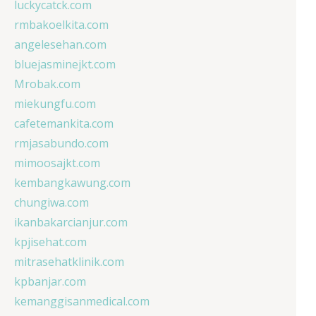
luckycatck.com
rmbakoelkita.com
angelesehan.com
bluejasminejkt.com
Mrobak.com
miekungfu.com
cafetemankita.com
rmjasabundo.com
mimoosajkt.com
kembangkawung.com
chungiwa.com
ikanbakarcianjur.com
kpjisehat.com
mitrasehatklinik.com
kpbanjar.com
kemanggisanmedical.com