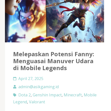
Melepaskan Potensi Fanny:
Menguasai Manuver Udara
di Mobile Legends
April 27, 2025
admin@asikgaming.id
Dota 2
,
Genshin Impact
,
Minecraft
,
Mobile
Legend
,
Valorant