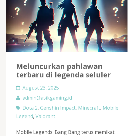
Meluncurkan pahlawan
terbaru di legenda seluler
August 23, 2025
admin@asikgaming.id
Dota 2
,
Genshin Impact
,
Minecraft
,
Mobile
Legend
,
Valorant
Mobile Legends: Bang Bang terus memikat