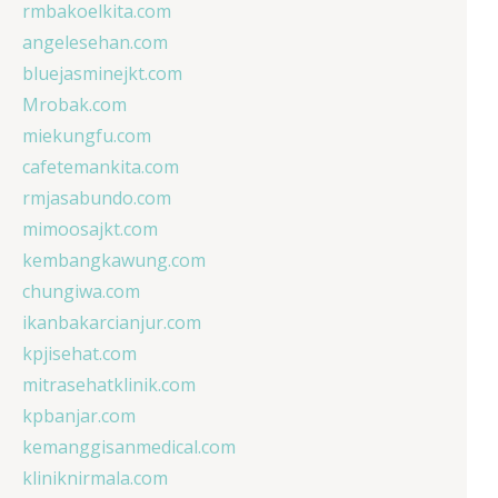
rmbakoelkita.com
angelesehan.com
bluejasminejkt.com
Mrobak.com
miekungfu.com
cafetemankita.com
rmjasabundo.com
mimoosajkt.com
kembangkawung.com
chungiwa.com
ikanbakarcianjur.com
kpjisehat.com
mitrasehatklinik.com
kpbanjar.com
kemanggisanmedical.com
kliniknirmala.com