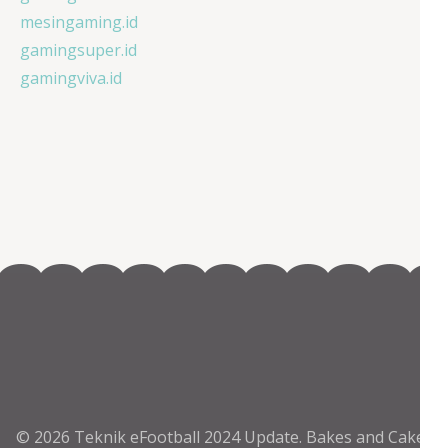
mesingaming.id
gamingsuper.id
gamingviva.id
© 2026
Teknik eFootball 2024 Update
.
Bakes and Cakes