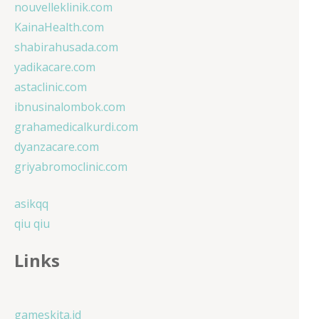
nouvelleklinik.com
KainaHealth.com
shabirahusada.com
yadikacare.com
astaclinic.com
ibnusinalombok.com
grahamedicalkurdi.com
dyanzacare.com
griyabromoclinic.com
asikqq
qiu qiu
Links
gameskita.id