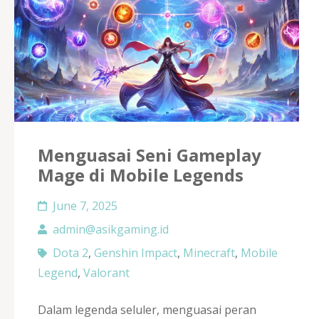
Menguasai Seni Gameplay
Mage di Mobile Legends
June 7, 2025
admin@asikgaming.id
Dota 2
,
Genshin Impact
,
Minecraft
,
Mobile
Legend
,
Valorant
Dalam legenda seluler, menguasai peran