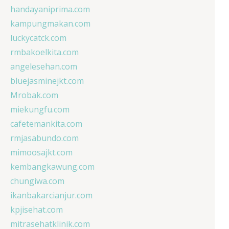
handayaniprima.com
kampungmakan.com
luckycatck.com
rmbakoelkita.com
angelesehan.com
bluejasminejkt.com
Mrobak.com
miekungfu.com
cafetemankita.com
rmjasabundo.com
mimoosajkt.com
kembangkawung.com
chungiwa.com
ikanbakarcianjur.com
kpjisehat.com
mitrasehatklinik.com