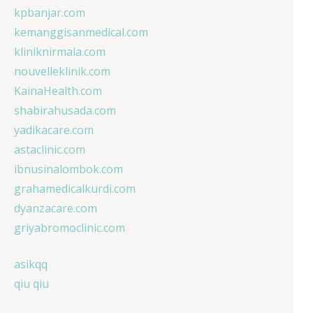
kpbanjar.com
kemanggisanmedical.com
kliniknirmala.com
nouvelleklinik.com
KainaHealth.com
shabirahusada.com
yadikacare.com
astaclinic.com
ibnusinalombok.com
grahamedicalkurdi.com
dyanzacare.com
griyabromoclinic.com
asikqq
qiu qiu