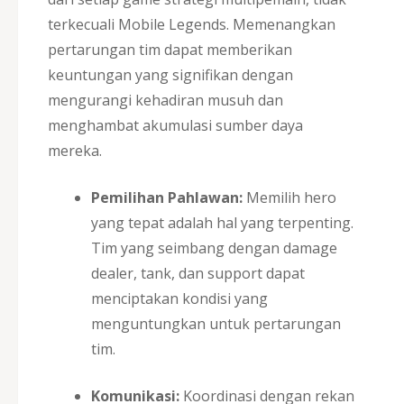
terkecuali Mobile Legends. Memenangkan
pertarungan tim dapat memberikan
keuntungan yang signifikan dengan
mengurangi kehadiran musuh dan
menghambat akumulasi sumber daya
mereka.
Pemilihan Pahlawan:
Memilih hero
yang tepat adalah hal yang terpenting.
Tim yang seimbang dengan damage
dealer, tank, dan support dapat
menciptakan kondisi yang
menguntungkan untuk pertarungan
tim.
Komunikasi:
Koordinasi dengan rekan