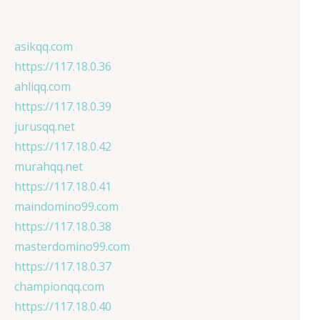
asikqq.com
https://117.18.0.36
ahliqq.com
https://117.18.0.39
jurusqq.net
https://117.18.0.42
murahqq.net
https://117.18.0.41
maindomino99.com
https://117.18.0.38
masterdomino99.com
https://117.18.0.37
championqq.com
https://117.18.0.40