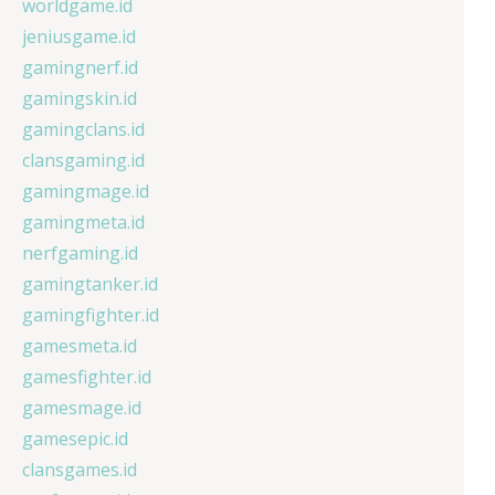
worldgame.id
jeniusgame.id
gamingnerf.id
gamingskin.id
gamingclans.id
clansgaming.id
gamingmage.id
gamingmeta.id
nerfgaming.id
gamingtanker.id
gamingfighter.id
gamesmeta.id
gamesfighter.id
gamesmage.id
gamesepic.id
clansgames.id