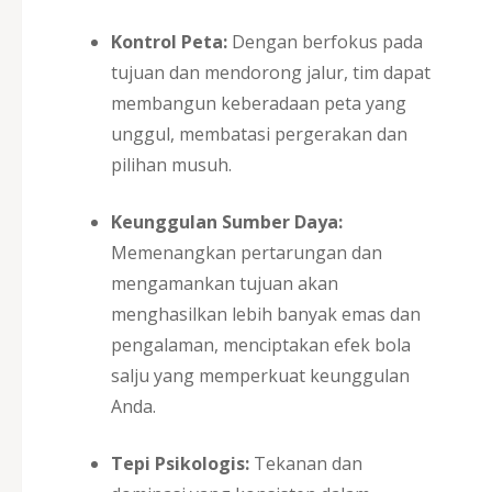
Kontrol Peta:
Dengan berfokus pada
tujuan dan mendorong jalur, tim dapat
membangun keberadaan peta yang
unggul, membatasi pergerakan dan
pilihan musuh.
Keunggulan Sumber Daya:
Memenangkan pertarungan dan
mengamankan tujuan akan
menghasilkan lebih banyak emas dan
pengalaman, menciptakan efek bola
salju yang memperkuat keunggulan
Anda.
Tepi Psikologis:
Tekanan dan