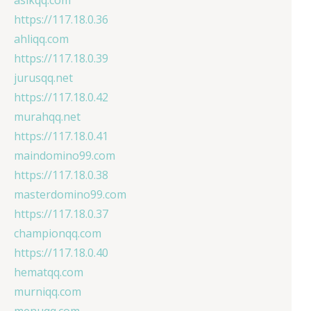
https://117.18.0.36
ahliqq.com
https://117.18.0.39
jurusqq.net
https://117.18.0.42
murahqq.net
https://117.18.0.41
maindomino99.com
https://117.18.0.38
masterdomino99.com
https://117.18.0.37
championqq.com
https://117.18.0.40
hematqq.com
murniqq.com
menuqq.com