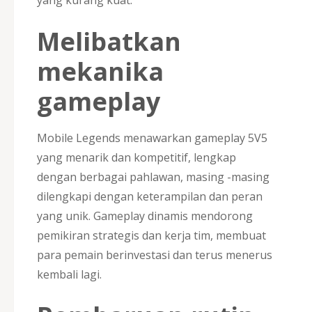
Melibatkan
mekanika
gameplay
Mobile Legends menawarkan gameplay 5V5
yang menarik dan kompetitif, lengkap
dengan berbagai pahlawan, masing -masing
dilengkapi dengan keterampilan dan peran
yang unik. Gameplay dinamis mendorong
pemikiran strategis dan kerja tim, membuat
para pemain berinvestasi dan terus menerus
kembali lagi.