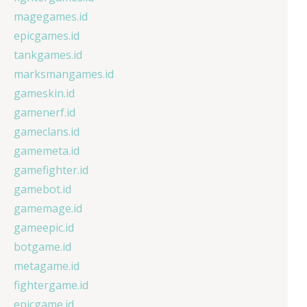
magegames.id
epicgames.id
tankgames.id
marksmangames.id
gameskin.id
gamenerf.id
gameclans.id
gamemeta.id
gamefighter.id
gamebot.id
gamemage.id
gameepic.id
botgame.id
metagame.id
fightergame.id
epicgame.id