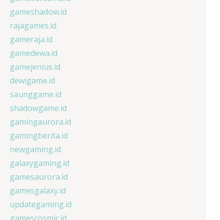
gameshadow.id
rajagames.id
gameraja.id
gamedewa.id
gamejenius.id
dewigame.id
saunggame.id
shadowgame.id
gamingaurora.id
gamingberita.id
newgaming.id
galaxygaming.id
gamesaurora.id
gamesgalaxy.id
updategaming.id
gamescosmic.id