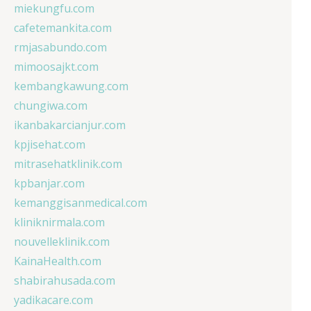
miekungfu.com
cafetemankita.com
rmjasabundo.com
mimoosajkt.com
kembangkawung.com
chungiwa.com
ikanbakarcianjur.com
kpjisehat.com
mitrasehatklinik.com
kpbanjar.com
kemanggisanmedical.com
kliniknirmala.com
nouvelleklinik.com
KainaHealth.com
shabirahusada.com
yadikacare.com