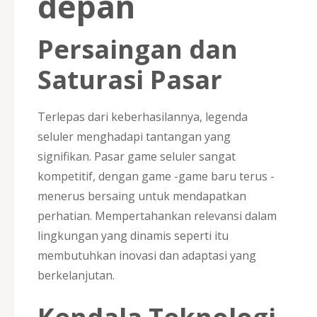
depan
Persaingan dan
Saturasi Pasar
Terlepas dari keberhasilannya, legenda
seluler menghadapi tantangan yang
signifikan. Pasar game seluler sangat
kompetitif, dengan game -game baru terus -
menerus bersaing untuk mendapatkan
perhatian. Mempertahankan relevansi dalam
lingkungan yang dinamis seperti itu
membutuhkan inovasi dan adaptasi yang
berkelanjutan.