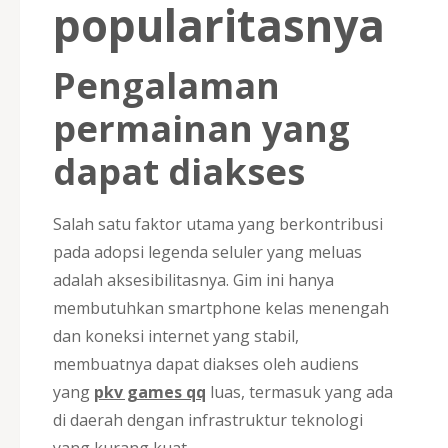
popularitasnya
Pengalaman
permainan yang
dapat diakses
Salah satu faktor utama yang berkontribusi
pada adopsi legenda seluler yang meluas
adalah aksesibilitasnya. Gim ini hanya
membutuhkan smartphone kelas menengah
dan koneksi internet yang stabil,
membuatnya dapat diakses oleh audiens
yang
pkv games qq
luas, termasuk yang ada
di daerah dengan infrastruktur teknologi
yang kurang kuat.