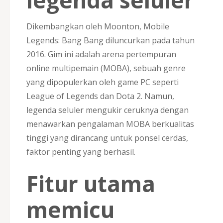
Dikembangkan oleh Moonton, Mobile
Legends: Bang Bang diluncurkan pada tahun
2016. Gim ini adalah arena pertempuran
online multipemain (MOBA), sebuah genre
yang dipopulerkan oleh game PC seperti
League of Legends dan Dota 2. Namun,
legenda seluler mengukir ceruknya dengan
menawarkan pengalaman MOBA berkualitas
tinggi yang dirancang untuk ponsel cerdas,
faktor penting yang berhasil.
Fitur utama
memicu