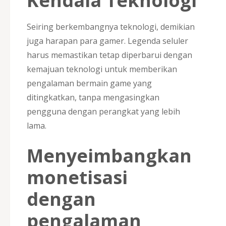
Kendala Teknologi
Seiring berkembangnya teknologi, demikian
juga harapan para gamer. Legenda seluler
harus memastikan tetap diperbarui dengan
kemajuan teknologi untuk memberikan
pengalaman bermain game yang
ditingkatkan, tanpa mengasingkan
pengguna dengan perangkat yang lebih
lama.
Menyeimbangkan
monetisasi
dengan
pengalaman