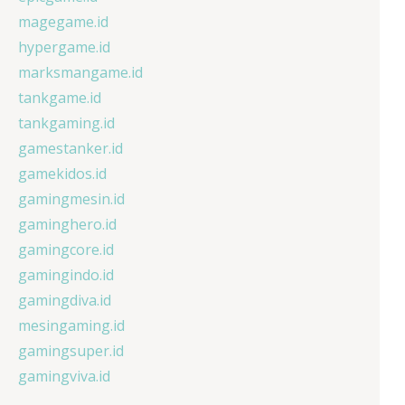
magegame.id
hypergame.id
marksmangame.id
tankgame.id
tankgaming.id
gamestanker.id
gamekidos.id
gamingmesin.id
gaminghero.id
gamingcore.id
gamingindo.id
gamingdiva.id
mesingaming.id
gamingsuper.id
gamingviva.id