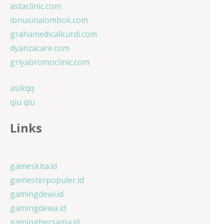
astaclinic.com
ibnusinalombok.com
grahamedicalkurdi.com
dyanzacare.com
griyabromoclinic.com
asikqq
qiu qiu
Links
gameskita.id
gamesterpopuler.id
gamingdewi.id
gamingdewa.id
gamingbersama.id