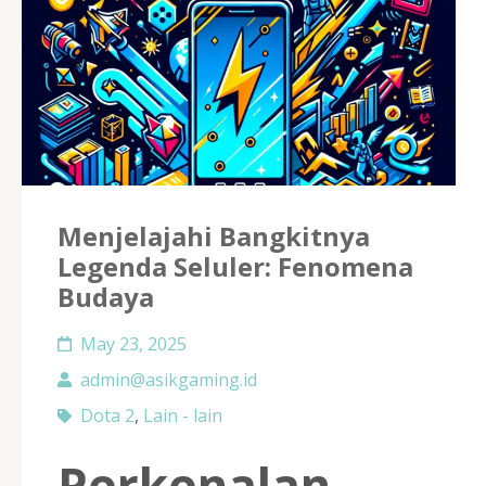
Menjelajahi Bangkitnya
Legenda Seluler: Fenomena
Budaya
May 23, 2025
admin@asikgaming.id
Dota 2
,
Lain - lain
Perkenalan