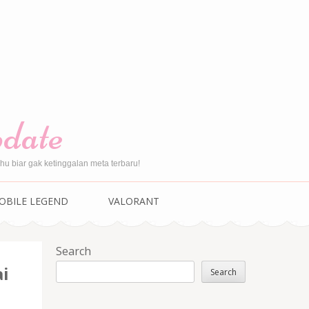
pdate
u biar gak ketinggalan meta terbaru!
OBILE LEGEND
VALORANT
Search
i
Search