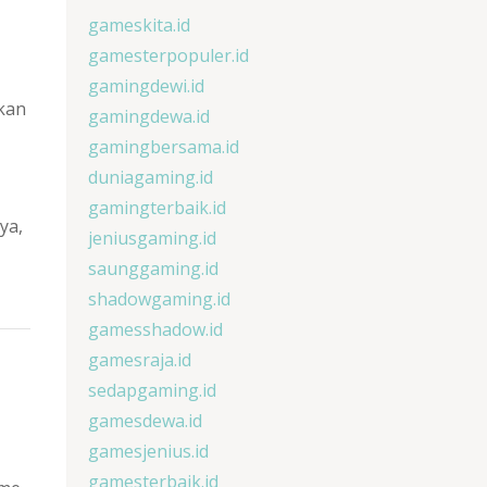
gameskita.id
gamesterpopuler.id
gamingdewi.id
kan
gamingdewa.id
gamingbersama.id
duniagaming.id
gamingterbaik.id
ya,
jeniusgaming.id
saunggaming.id
shadowgaming.id
gamesshadow.id
gamesraja.id
sedapgaming.id
gamesdewa.id
gamesjenius.id
gamesterbaik.id