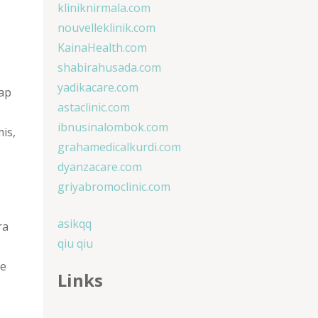
kliniknirmala.com
nouvelleklinik.com
KainaHealth.com
shabirahusada.com
yadikacare.com
tap
astaclinic.com
ibnusinalombok.com
is,
grahamedicalkurdi.com
dyanzacare.com
griyabromoclinic.com
asikqq
ra
qiu qiu
ce
Links