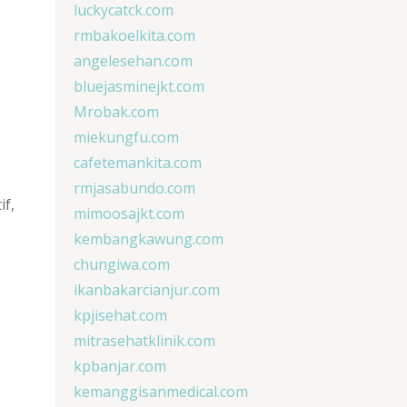
luckycatck.com
rmbakoelkita.com
angelesehan.com
bluejasminejkt.com
Mrobak.com
miekungfu.com
cafetemankita.com
rmjasabundo.com
if,
mimoosajkt.com
kembangkawung.com
chungiwa.com
ikanbakarcianjur.com
kpjisehat.com
mitrasehatklinik.com
kpbanjar.com
kemanggisanmedical.com