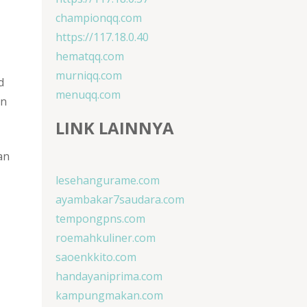
championqq.com
https://117.18.0.40
hematqq.com
murniqq.com
d
menuqq.com
an
LINK LAINNYA
an
lesehangurame.com
ayambakar7saudara.com
tempongpns.com
roemahkuliner.com
saoenkkito.com
handayaniprima.com
kampungmakan.com