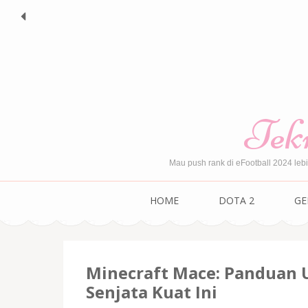
Skip
to
content
(Press
Enter)
Tekn
Mau push rank di eFootball 2024 leb
HOME
DOTA 2
GE
Minecraft Mace: Panduan
Senjata Kuat Ini