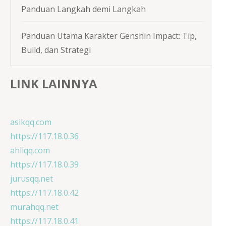
Panduan Langkah demi Langkah
Panduan Utama Karakter Genshin Impact: Tip,
Build, dan Strategi
LINK LAINNYA
asikqq.com
https://117.18.0.36
ahliqq.com
https://117.18.0.39
jurusqq.net
https://117.18.0.42
murahqq.net
https://117.18.0.41