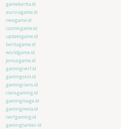
gameberita.id
auroragame.id
newgame.id
cosmicgame.id
updategame.id
beritagame.id
worldgame.id
jeniusgame.id
gamingnerf.id
gamingskin.id
gamingclans.id
clansgaming.id
gamingmage.id
gamingmeta.id
nerfgaming.id
gamingtanker.id