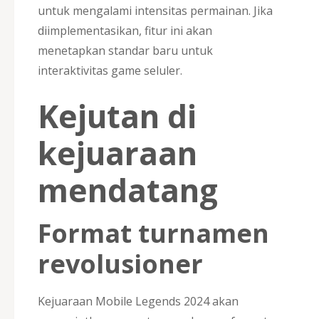
untuk mengalami intensitas permainan. Jika
diimplementasikan, fitur ini akan
menetapkan standar baru untuk
interaktivitas game seluler.
Kejutan di
kejuaraan
mendatang
Format turnamen
revolusioner
Kejuaraan Mobile Legends 2024 akan