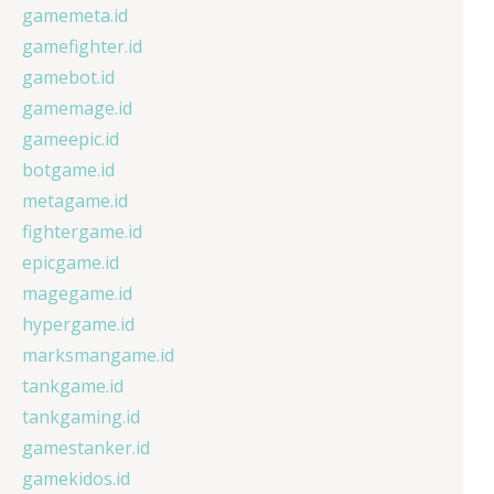
gamemeta.id
gamefighter.id
gamebot.id
gamemage.id
gameepic.id
botgame.id
metagame.id
fightergame.id
epicgame.id
magegame.id
hypergame.id
marksmangame.id
tankgame.id
tankgaming.id
gamestanker.id
gamekidos.id