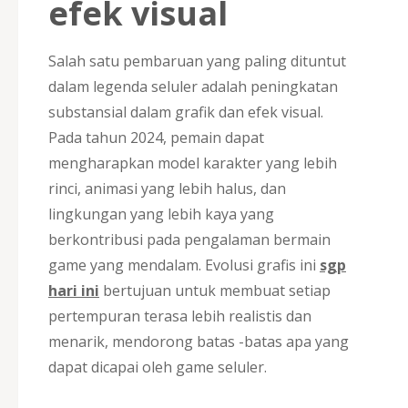
efek visual
Salah satu pembaruan yang paling dituntut
dalam legenda seluler adalah peningkatan
substansial dalam grafik dan efek visual.
Pada tahun 2024, pemain dapat
mengharapkan model karakter yang lebih
rinci, animasi yang lebih halus, dan
lingkungan yang lebih kaya yang
berkontribusi pada pengalaman bermain
game yang mendalam. Evolusi grafis ini
sgp
hari ini
bertujuan untuk membuat setiap
pertempuran terasa lebih realistis dan
menarik, mendorong batas -batas apa yang
dapat dicapai oleh game seluler.