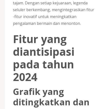
tajam. Dengan setiap kejuaraan, legenda
seluler berkembang, mengintegrasikan fitur
-fitur inovatif untuk meningkatkan
pengalaman bermain dan menonton.
Fitur yang
diantisipasi
pada tahun
2024
Grafik yang
ditingkatkan dan