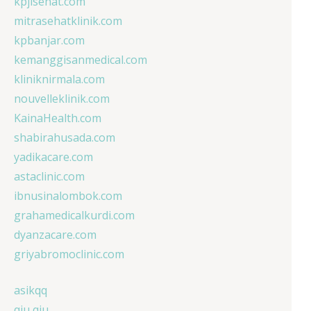
kpjisehat.com
mitrasehatklinik.com
kpbanjar.com
kemanggisanmedical.com
kliniknirmala.com
nouvelleklinik.com
KainaHealth.com
shabirahusada.com
yadikacare.com
astaclinic.com
ibnusinalombok.com
grahamedicalkurdi.com
dyanzacare.com
griyabromoclinic.com
asikqq
qiu qiu