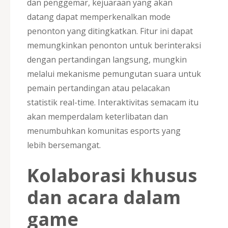
dan penggemar, kejuaraan yang akan
datang dapat memperkenalkan mode
penonton yang ditingkatkan. Fitur ini dapat
memungkinkan penonton untuk berinteraksi
dengan pertandingan langsung, mungkin
melalui mekanisme pemungutan suara untuk
pemain pertandingan atau pelacakan
statistik real-time. Interaktivitas semacam itu
akan memperdalam keterlibatan dan
menumbuhkan komunitas esports yang
lebih bersemangat.
Kolaborasi khusus
dan acara dalam
game