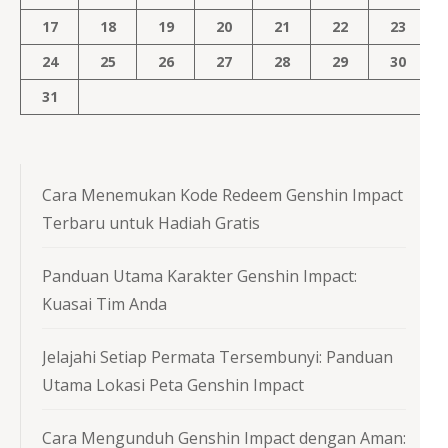
17
18
19
20
21
22
23
24
25
26
27
28
29
30
31
Cara Menemukan Kode Redeem Genshin Impact
Terbaru untuk Hadiah Gratis
Panduan Utama Karakter Genshin Impact:
Kuasai Tim Anda
Jelajahi Setiap Permata Tersembunyi: Panduan
Utama Lokasi Peta Genshin Impact
Cara Mengunduh Genshin Impact dengan Aman: