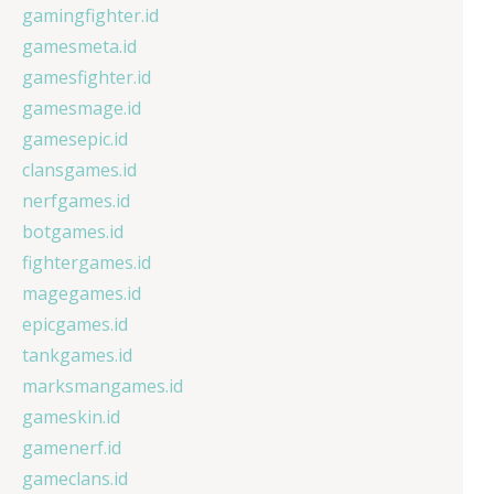
gamingfighter.id
gamesmeta.id
gamesfighter.id
gamesmage.id
gamesepic.id
clansgames.id
nerfgames.id
botgames.id
fightergames.id
magegames.id
epicgames.id
tankgames.id
marksmangames.id
gameskin.id
gamenerf.id
gameclans.id