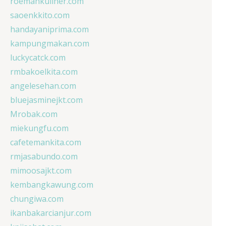
roemahkuliner.com
saoenkkito.com
handayaniprima.com
kampungmakan.com
luckycatck.com
rmbakoelkita.com
angelesehan.com
bluejasminejkt.com
Mrobak.com
miekungfu.com
cafetemankita.com
rmjasabundo.com
mimoosajkt.com
kembangkawung.com
chungiwa.com
ikanbakarcianjur.com