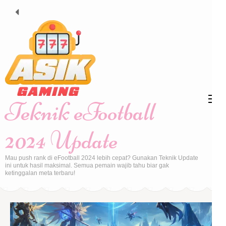
Skip
to
content
(Press
Enter)
Teknik eFootball
2024 Update
Mau push rank di eFootball 2024 lebih cepat? Gunakan Teknik Update
ini untuk hasil maksimal. Semua pemain wajib tahu biar gak
ketinggalan meta terbaru!