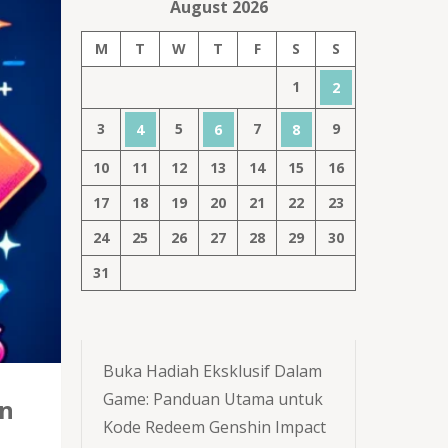
August 2026
M
T
W
T
F
S
S
1
2
3
5
7
9
4
6
8
10
11
12
13
14
15
16
17
18
19
20
21
22
23
24
25
26
27
28
29
30
31
Buka Hadiah Eksklusif Dalam
Game: Panduan Utama untuk
an
Kode Redeem Genshin Impact