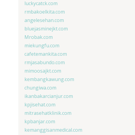
luckycatck.com
rmbakoelkita.com
angelesehan.com
bluejasminejkt.com
Mrobak.com
miekungfu.com
cafetemankita.com
rmjasabundo.com
mimoosajkt.com
kembangkawung.com
chungiwa.com
ikanbakarcianjur.com
kpjisehat.com
mitrasehatklinik.com
kpbanjar.com
kemanggisanmedical.com