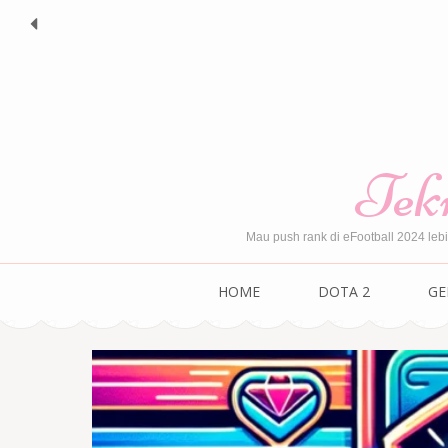
Skip
to
content
(Press
Enter)
Tekn
Mau push rank di eFootball 2024 leb
HOME
DOTA 2
GE