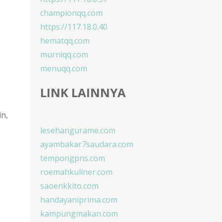
championqq.com
https://117.18.0.40
hematqq.com
murniqq.com
menuqq.com
LINK LAINNYA
in,
lesehangurame.com
ayambakar7saudara.com
tempongpns.com
roemahkuliner.com
saoenkkito.com
handayaniprima.com
kampungmakan.com