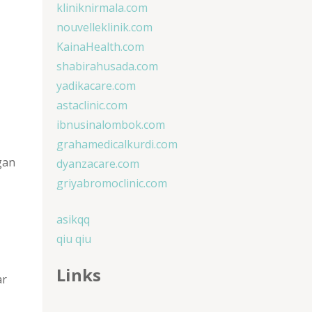
kliniknirmala.com
nouvelleklinik.com
KainaHealth.com
shabirahusada.com
yadikacare.com
astaclinic.com
ibnusinalombok.com
grahamedicalkurdi.com
gan
dyanzacare.com
griyabromoclinic.com
asikqq
qiu qiu
Links
ar