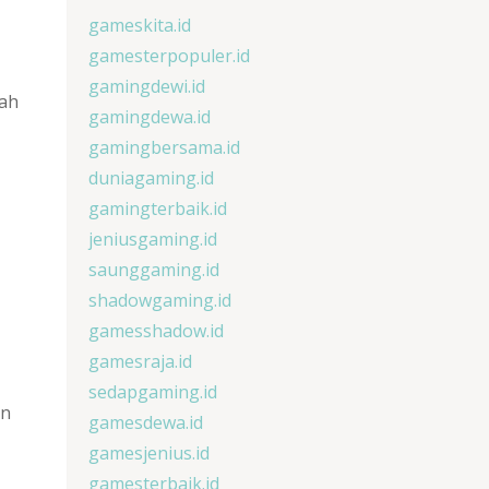
gameskita.id
gamesterpopuler.id
gamingdewi.id
lah
gamingdewa.id
gamingbersama.id
duniagaming.id
gamingterbaik.id
jeniusgaming.id
saunggaming.id
shadowgaming.id
gamesshadow.id
gamesraja.id
sedapgaming.id
an
gamesdewa.id
gamesjenius.id
gamesterbaik.id