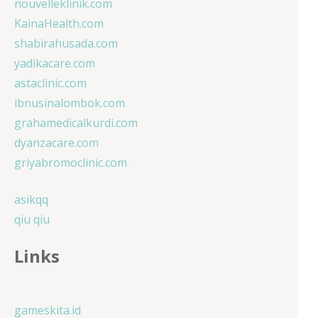
nouvelleklinik.com
KainaHealth.com
shabirahusada.com
yadikacare.com
astaclinic.com
ibnusinalombok.com
grahamedicalkurdi.com
dyanzacare.com
griyabromoclinic.com
asikqq
qiu qiu
Links
gameskita.id