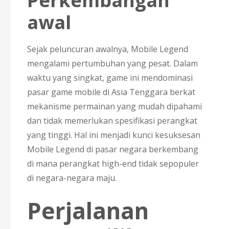
Perkembangan
awal
Sejak peluncuran awalnya, Mobile Legend
mengalami pertumbuhan yang pesat. Dalam
waktu yang singkat, game ini mendominasi
pasar game mobile di Asia Tenggara berkat
mekanisme permainan yang mudah dipahami
dan tidak memerlukan spesifikasi perangkat
yang tinggi. Hal ini menjadi kunci kesuksesan
Mobile Legend di pasar negara berkembang
di mana perangkat high-end tidak sepopuler
di negara-negara maju.
Perjalanan