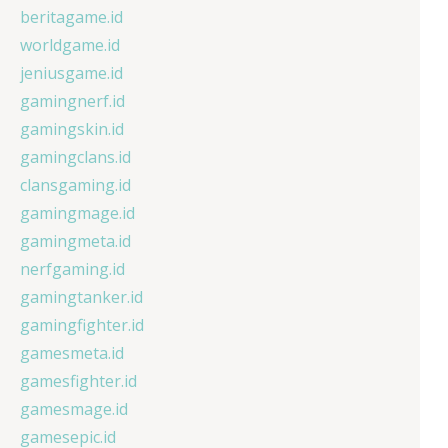
beritagame.id
worldgame.id
jeniusgame.id
gamingnerf.id
gamingskin.id
gamingclans.id
clansgaming.id
gamingmage.id
gamingmeta.id
nerfgaming.id
gamingtanker.id
gamingfighter.id
gamesmeta.id
gamesfighter.id
gamesmage.id
gamesepic.id