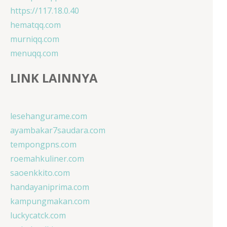
https://117.18.0.40
hematqq.com
murniqq.com
menuqq.com
LINK LAINNYA
lesehangurame.com
ayambakar7saudara.com
tempongpns.com
roemahkuliner.com
saoenkkito.com
handayaniprima.com
kampungmakan.com
luckycatck.com