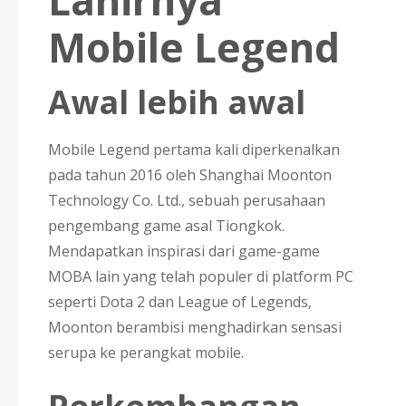
Mobile Legend
Awal lebih awal
Mobile Legend pertama kali diperkenalkan
pada tahun 2016 oleh Shanghai Moonton
Technology Co. Ltd., sebuah perusahaan
pengembang game asal Tiongkok.
Mendapatkan inspirasi dari game-game
MOBA lain yang telah populer di platform PC
seperti Dota 2 dan League of Legends,
Moonton berambisi menghadirkan sensasi
serupa ke perangkat mobile.