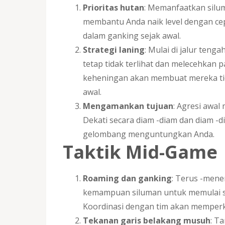
Prioritas hutan
: Memanfaatkan siluma
membantu Anda naik level dengan c
dalam ganking sejak awal.
Strategi laning
: Mulai di jalur ten
tetap tidak terlihat dan melecehkan
keheningan akan membuat mereka tid
awal.
Mengamankan tujuan
: Agresi awa
Dekati secara diam -diam dan diam 
gelombang menguntungkan Anda.
Taktik Mid-Game
Roaming dan ganking
: Terus -mene
kemampuan siluman untuk memulai ser
Koordinasi dengan tim akan memperk
Tekanan garis belakang musuh
: T