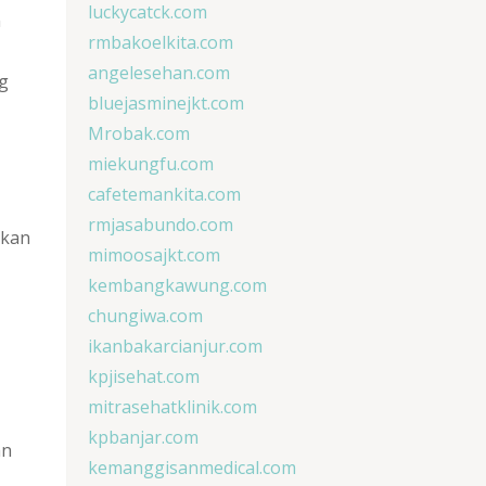
luckycatck.com
n
rmbakoelkita.com
angelesehan.com
g
bluejasminejkt.com
Mrobak.com
miekungfu.com
cafetemankita.com
rmjasabundo.com
ekan
mimoosajkt.com
kembangkawung.com
chungiwa.com
ikanbakarcianjur.com
kpjisehat.com
mitrasehatklinik.com
kpbanjar.com
an
kemanggisanmedical.com