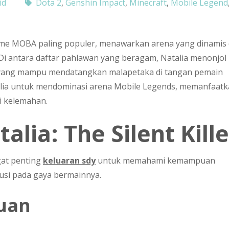
id
Dota 2
,
Genshin Impact
,
Minecraft
,
Mobile Legend
ame MOBA paling populer, menawarkan arena yang dinamis
 Di antara daftar pahlawan yang beragam, Natalia menonjol
 yang mampu mendatangkan malapetaka di tangan pemain
Natalia untuk mendominasi arena Mobile Legends, memanfaat
i kelemahan.
ia: The Silent Kille
gat penting
keluaran sdy
untuk memahami kemampuan
usi pada gaya bermainnya.
uan