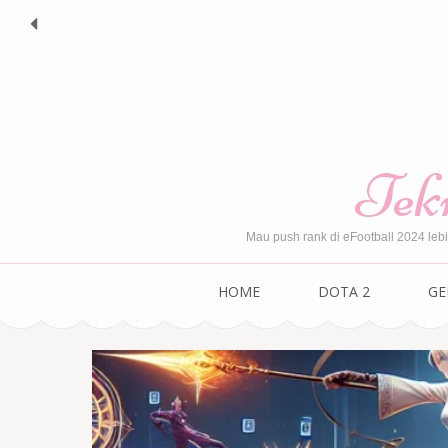
Skip
to
content
(Press
Enter)
Tekn
Mau push rank di eFootball 2024 leb
HOME
DOTA 2
GE