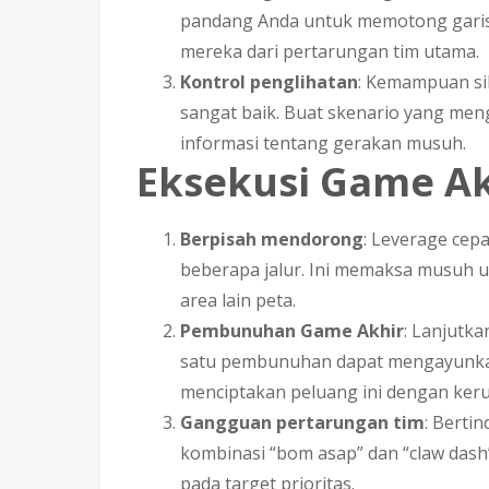
pandang Anda untuk memotong garis
mereka dari pertarungan tim utama.
Kontrol penglihatan
: Kemampuan si
sangat baik. Buat skenario yang me
informasi tentang gerakan musuh.
Eksekusi Game Ak
Berpisah mendorong
: Leverage cep
beberapa jalur. Ini memaksa musuh 
area lain peta.
Pembunuhan Game Akhir
: Lanjutk
satu pembunuhan dapat mengayunkan 
menciptakan peluang ini dengan ker
Gangguan pertarungan tim
: Berti
kombinasi “bom asap” dan “claw das
pada target prioritas.