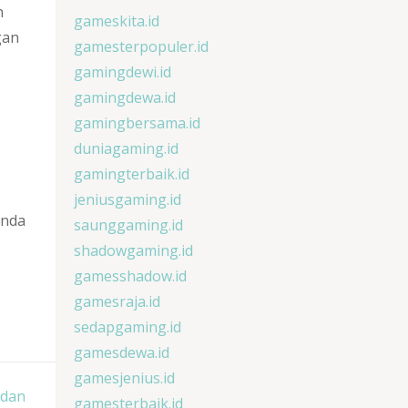
n
gameskita.id
gan
gamesterpopuler.id
gamingdewi.id
gamingdewa.id
gamingbersama.id
duniagaming.id
gamingterbaik.id
jeniusgaming.id
Anda
saunggaming.id
shadowgaming.id
gamesshadow.id
gamesraja.id
sedapgaming.id
gamesdewa.id
gamesjenius.id
 dan
gamesterbaik.id