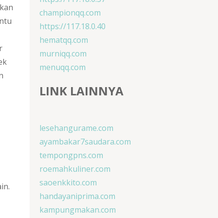
akan
championqq.com
ntu
https://117.18.0.40
hematqq.com
r
murniqq.com
ek
menuqq.com
n
LINK LAINNYA
lesehangurame.com
ayambakar7saudara.com
tempongpns.com
roemahkuliner.com
saoenkkito.com
in.
handayaniprima.com
kampungmakan.com