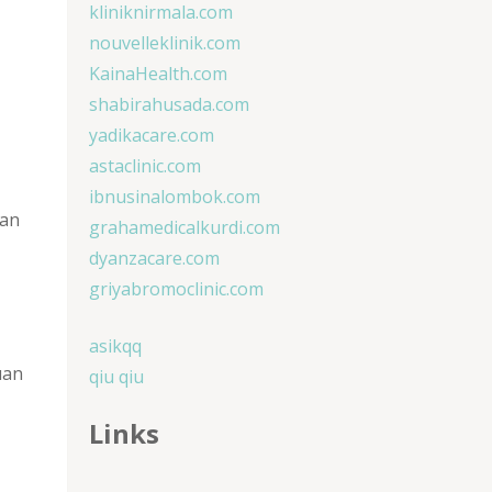
kliniknirmala.com
nouvelleklinik.com
KainaHealth.com
shabirahusada.com
yadikacare.com
astaclinic.com
ibnusinalombok.com
kan
grahamedicalkurdi.com
dyanzacare.com
griyabromoclinic.com
asikqq
uan
qiu qiu
Links