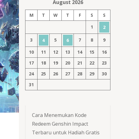
August 2026
M
T
W
T
F
S
S
1
2
3
5
7
8
9
4
6
10
11
12
13
14
15
16
17
18
19
20
21
22
23
24
25
26
27
28
29
30
31
Cara Menemukan Kode
Redeem Genshin Impact
Terbaru untuk Hadiah Gratis