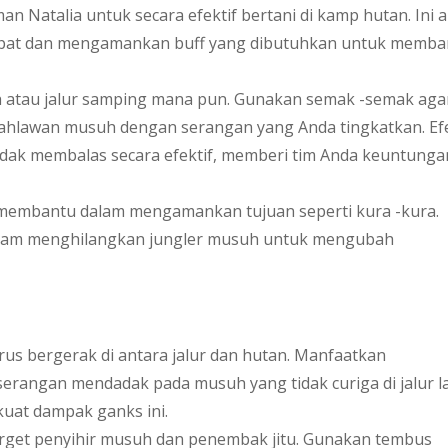
n Natalia untuk secara efektif bertani di kamp hutan. Ini 
epat dan mengamankan buff yang dibutuhkan untuk memba
gah atau jalur samping mana pun. Gunakan semak -semak aga
 pahlawan musuh dengan serangan yang Anda tingkatkan. Ef
ak membalas secara efektif, memberi tim Anda keuntunga
l membantu dalam mengamankan tujuan seperti kura -kura.
-diam menghilangkan jungler musuh untuk mengubah
rus bergerak di antara jalur dan hutan. Manfaatkan
angan mendadak pada musuh yang tidak curiga di jalur la
uat dampak ganks ini.
arget penyihir musuh dan penembak jitu. Gunakan tembus