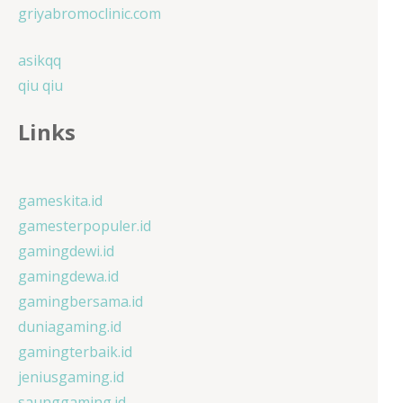
griyabromoclinic.com
asikqq
qiu qiu
Links
gameskita.id
gamesterpopuler.id
gamingdewi.id
gamingdewa.id
gamingbersama.id
duniagaming.id
gamingterbaik.id
jeniusgaming.id
saunggaming.id