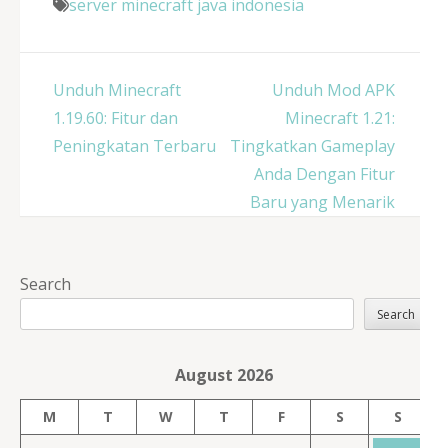
server minecraft java indonesia
Post
Unduh Minecraft
Unduh Mod APK
navigation
1.19.60: Fitur dan
Minecraft 1.21:
Peningkatan Terbaru
Tingkatkan Gameplay
Anda Dengan Fitur
Baru yang Menarik
Search
Search
August 2026
M
T
W
T
F
S
S