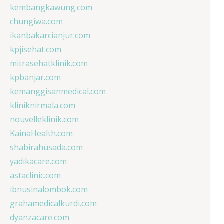
kembangkawung.com
chungiwa.com
ikanbakarcianjur.com
kpjisehat.com
mitrasehatklinik.com
kpbanjar.com
kemanggisanmedical.com
kliniknirmala.com
nouvelleklinik.com
KainaHealth.com
shabirahusada.com
yadikacare.com
astaclinic.com
ibnusinalombok.com
grahamedicalkurdi.com
dyanzacare.com