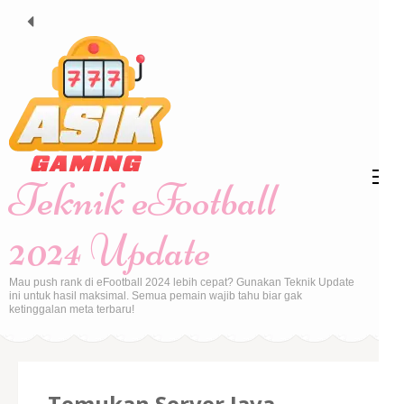
Skip
to
content
(Press
Enter)
Teknik eFootball
2024 Update
Mau push rank di eFootball 2024 lebih cepat? Gunakan Teknik Update
ini untuk hasil maksimal. Semua pemain wajib tahu biar gak
ketinggalan meta terbaru!
Temukan Server Java