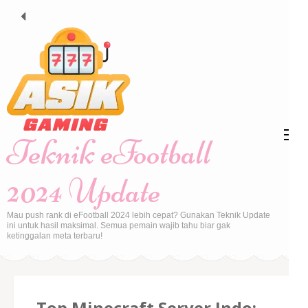
Skip
to
content
(Press
Enter)
Teknik eFootball
2024 Update
Mau push rank di eFootball 2024 lebih cepat? Gunakan Teknik Update
ini untuk hasil maksimal. Semua pemain wajib tahu biar gak
ketinggalan meta terbaru!
Top Minecraft Server Indo: