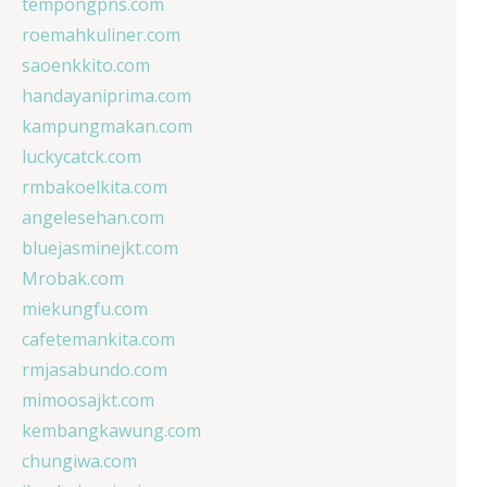
tempongpns.com
roemahkuliner.com
saoenkkito.com
handayaniprima.com
kampungmakan.com
luckycatck.com
rmbakoelkita.com
angelesehan.com
bluejasminejkt.com
Mrobak.com
miekungfu.com
cafetemankita.com
rmjasabundo.com
mimoosajkt.com
kembangkawung.com
chungiwa.com