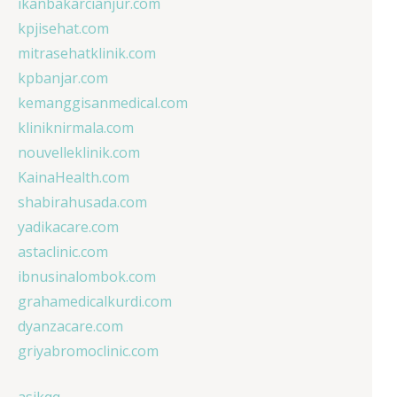
ikanbakarcianjur.com
kpjisehat.com
mitrasehatklinik.com
kpbanjar.com
kemanggisanmedical.com
kliniknirmala.com
nouvelleklinik.com
KainaHealth.com
shabirahusada.com
yadikacare.com
astaclinic.com
ibnusinalombok.com
grahamedicalkurdi.com
dyanzacare.com
griyabromoclinic.com
asikqq