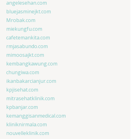
angelesehan.com
bluejasminejkt.com
Mrobak.com
miekungfu.com
cafetemankita.com
rmjasabundo.com
mimoosajkt.com
kembangkawung.com
chungiwa.com
ikanbakarcianjur.com
kpjisehat.com
mitrasehatklinik.com
kpbanjar.com
kemanggisanmedical.com
kliniknirmala.com
nouvelleklinik.com