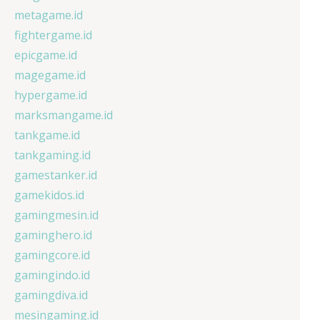
metagame.id
fightergame.id
epicgame.id
magegame.id
hypergame.id
marksmangame.id
tankgame.id
tankgaming.id
gamestanker.id
gamekidos.id
gamingmesin.id
gaminghero.id
gamingcore.id
gamingindo.id
gamingdiva.id
mesingaming.id