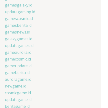
gamesgalaxy.id
updategaming.id
gamescosmic.id
gamesberita.id
gamesnews.id
galaxygames.id
updategames.id
gameaurora.id
gamecosmic.id
gameupdate.id
gameberita.id
auroragame.id
newgame.id
cosmicgame.id
updategame.id
beritagame.id