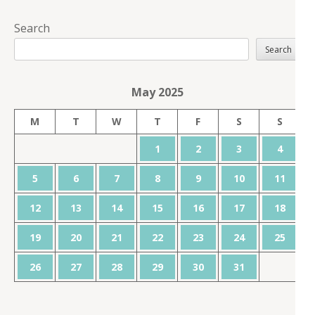
Search
Search
May 2025
M
T
W
T
F
S
S
1
2
3
4
5
6
7
8
9
10
11
12
13
14
15
16
17
18
19
20
21
22
23
24
25
26
27
28
29
30
31