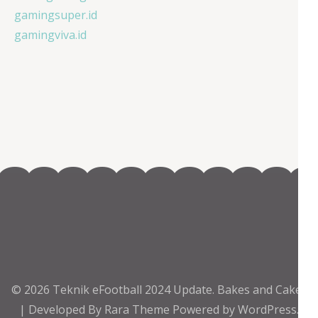
gamingsuper.id
gamingviva.id
© 2026
Teknik eFootball 2024 Update
.
Bakes and Cakes
| Developed By
Rara Theme
Powered by
WordPress.