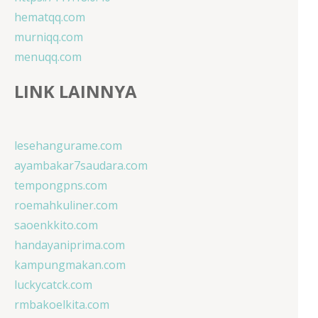
hematqq.com
murniqq.com
menuqq.com
LINK LAINNYA
lesehangurame.com
ayambakar7saudara.com
tempongpns.com
roemahkuliner.com
saoenkkito.com
handayaniprima.com
kampungmakan.com
luckycatck.com
rmbakoelkita.com