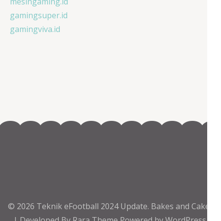
mesingaming.id
gamingsuper.id
gamingviva.id
© 2026
Teknik eFootball 2024 Update
.
Bakes and Cakes
| Developed By
Rara Theme
Powered by
WordPress.