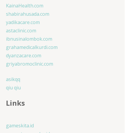
KainaHealth.com
shabirahusada.com
yadikacare.com
astaclinic.com
ibnusinalombok.com
grahamedicalkurdi.com
dyanzacare.com
griyabromoclinic.com
asikqq
qiu qiu
Links
gameskita.id