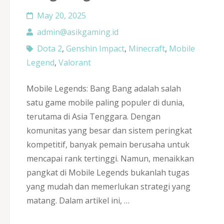
May 20, 2025
admin@asikgaming.id
Dota 2
,
Genshin Impact
,
Minecraft
,
Mobile
Legend
,
Valorant
Mobile Legends: Bang Bang adalah salah
satu game mobile paling populer di dunia,
terutama di Asia Tenggara. Dengan
komunitas yang besar dan sistem peringkat
kompetitif, banyak pemain berusaha untuk
mencapai rank tertinggi. Namun, menaikkan
pangkat di Mobile Legends bukanlah tugas
yang mudah dan memerlukan strategi yang
matang. Dalam artikel ini, …