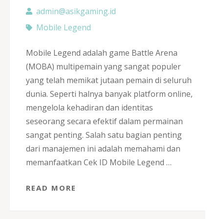
admin@asikgaming.id
Mobile Legend
Mobile Legend adalah game Battle Arena
(MOBA) multipemain yang sangat populer
yang telah memikat jutaan pemain di seluruh
dunia. Seperti halnya banyak platform online,
mengelola kehadiran dan identitas
seseorang secara efektif dalam permainan
sangat penting. Salah satu bagian penting
dari manajemen ini adalah memahami dan
memanfaatkan Cek ID Mobile Legend …
READ MORE