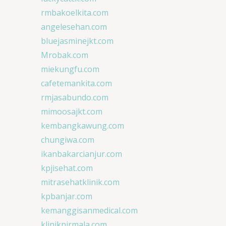
rmbakoelkita.com
angelesehan.com
bluejasminejkt.com
Mrobak.com
miekungfu.com
cafetemankita.com
rmjasabundo.com
mimoosajkt.com
kembangkawung.com
chungiwa.com
ikanbakarcianjur.com
kpjisehat.com
mitrasehatklinik.com
kpbanjar.com
kemanggisanmedical.com
kliniknirmala.com