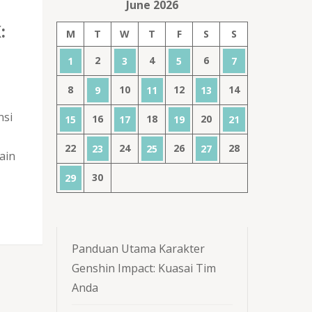
June 2026
:
M
T
W
T
F
S
S
2
4
6
1
3
5
7
8
10
12
14
9
11
13
nsi
16
18
20
15
17
19
21
22
24
26
28
23
25
27
ain
30
29
Panduan Utama Karakter
Genshin Impact: Kuasai Tim
Anda