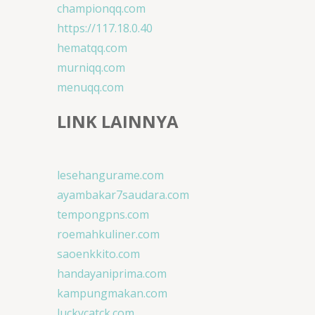
championqq.com
https://117.18.0.40
hematqq.com
murniqq.com
menuqq.com
LINK LAINNYA
lesehangurame.com
ayambakar7saudara.com
tempongpns.com
roemahkuliner.com
saoenkkito.com
handayaniprima.com
kampungmakan.com
luckycatck.com