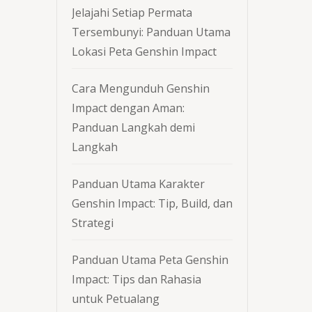
Jelajahi Setiap Permata
Tersembunyi: Panduan Utama
Lokasi Peta Genshin Impact
Cara Mengunduh Genshin
Impact dengan Aman:
Panduan Langkah demi
Langkah
Panduan Utama Karakter
Genshin Impact: Tip, Build, dan
Strategi
Panduan Utama Peta Genshin
Impact: Tips dan Rahasia
untuk Petualang