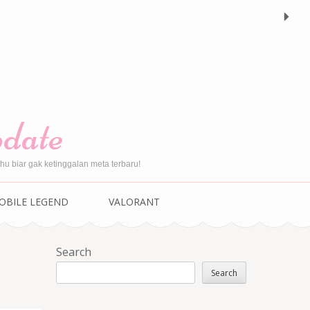
pdate
u biar gak ketinggalan meta terbaru!
OBILE LEGEND
VALORANT
Search
Search