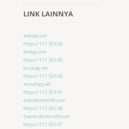
LINK LAINNYA
asikqq.com
https://117.18.0.36
ahliqq.com
https://117.18.0.39
jurusqq.net
https://117.18.0.42
murahqq.net
https://117.18.0.41
maindomino99.com
https://117.18.0.38
masterdomino99.com
https://117.18.0.37