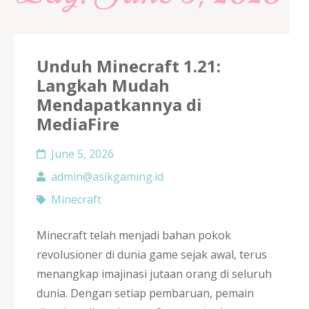
Unduh Minecraft 1.21:
Langkah Mudah
Mendapatkannya di
MediaFire
June 5, 2026
admin@asikgaming.id
Minecraft
Minecraft telah menjadi bahan pokok
revolusioner di dunia game sejak awal, terus
menangkap imajinasi jutaan orang di seluruh
dunia. Dengan setiap pembaruan, pemain