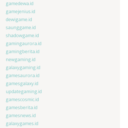
gamedewa.id
gamejenius.id
dewigame.id
saunggame.id
shadowgame.id
gamingaurora.id
gamingberita.id
newgaming.id
galaxygaming.id
gamesaurora.id
gamesgalaxy.id
updategaming.id
gamescosmic.id
gamesberita.id
gamesnews.id
galaxygames.id