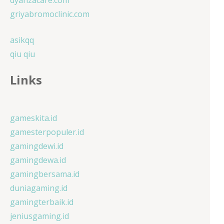
griyabromoclinic.com
asikqq
qiu qiu
Links
gameskita.id
gamesterpopuler.id
gamingdewi.id
gamingdewa.id
gamingbersama.id
duniagaming.id
gamingterbaik.id
jeniusgaming.id