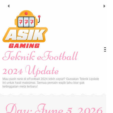
Skip
to
content
(Press
Enter)
Teknik eFootball
2024 Update
Mau push rank di eFootball 2024 lebih cepat? Gunakan Teknik Update
ini untuk hasil maksimal. Semua pemain wajib tahu biar gak
ketinggalan meta terbaru!
Day:
June 5, 2026