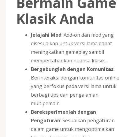
Bermain Game
Klasik Anda
Jelajahi Mod
: Add-on dan mod yang
disesuaikan untuk versi lama dapat
meningkatkan gameplay sambil
mempertahankan nuansa klasik.
Bergabunglah dengan Komunitas
:
Berinteraksi dengan komunitas online
yang berfokus pada versi lama untuk
berbagi tips dan pengalaman
multipemain.
Bereksperimenlah dengan
Pengaturan
: Sesuaikan pengaturan
dalam game untuk mengoptimalkan