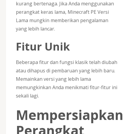
kurang bertenaga. Jika Anda menggunakan
perangkat keras lama, Minecraft PE Versi
Lama mungkin memberikan pengalaman
yang lebih lancar.
Fitur Unik
Beberapa fitur dan fungsi klasik telah diubah
atau dihapus di pembaruan yang lebih baru.
Memainkan versi yang lebih lama
memungkinkan Anda menikmati fitur-fitur ini
sekali lagi.
Mempersiapkan
Perangkat