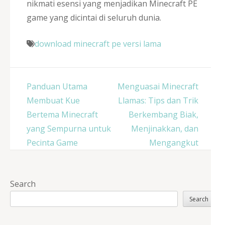
nikmati esensi yang menjadikan Minecraft PE
game yang dicintai di seluruh dunia.
download minecraft pe versi lama
Post
Panduan Utama
Menguasai Minecraft
navigation
Membuat Kue
Llamas: Tips dan Trik
Bertema Minecraft
Berkembang Biak,
yang Sempurna untuk
Menjinakkan, dan
Pecinta Game
Mengangkut
Search
Search