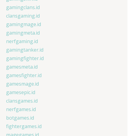
gamingclans.id
clansgaming.id
gamingmage.id
gamingmeta.id
nerfgaming.id
gamingtanker.id
gamingfighter.id
gamesmeta.id
gamesfighter.id
gamesmage.id
gamesepic.id
clansgames.id
nerfgames.id
botgames.id
fightergames.id
magegames.id