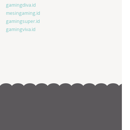
gamingdiva.id
mesingaming.id
gamingsuper.id
gamingviva.id