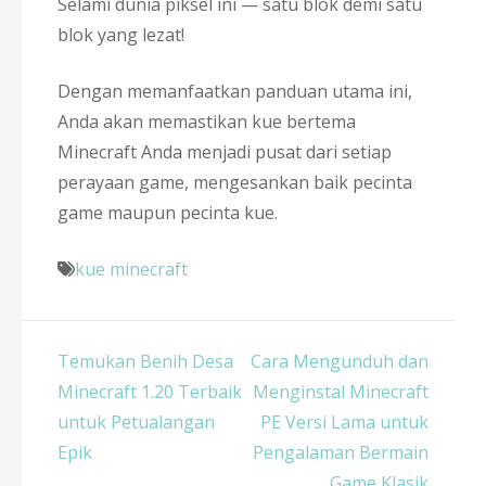
Selami dunia piksel ini — satu blok demi satu
blok yang lezat!
Dengan memanfaatkan panduan utama ini,
Anda akan memastikan kue bertema
Minecraft Anda menjadi pusat dari setiap
perayaan game, mengesankan baik pecinta
game maupun pecinta kue.
kue minecraft
Post
Temukan Benih Desa
Cara Mengunduh dan
navigation
Minecraft 1.20 Terbaik
Menginstal Minecraft
untuk Petualangan
PE Versi Lama untuk
Epik
Pengalaman Bermain
Game Klasik