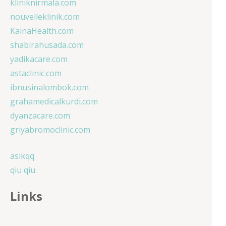
kliniknirmala.com
nouvelleklinik.com
KainaHealth.com
shabirahusada.com
yadikacare.com
astaclinic.com
ibnusinalombok.com
grahamedicalkurdi.com
dyanzacare.com
griyabromoclinic.com
asikqq
qiu qiu
Links