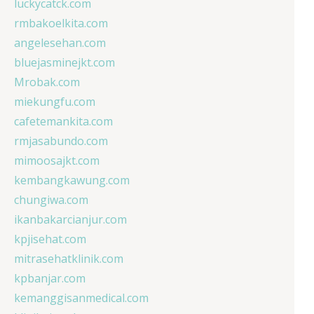
luckycatck.com
rmbakoelkita.com
angelesehan.com
bluejasminejkt.com
Mrobak.com
miekungfu.com
cafetemankita.com
rmjasabundo.com
mimoosajkt.com
kembangkawung.com
chungiwa.com
ikanbakarcianjur.com
kpjisehat.com
mitrasehatklinik.com
kpbanjar.com
kemanggisanmedical.com