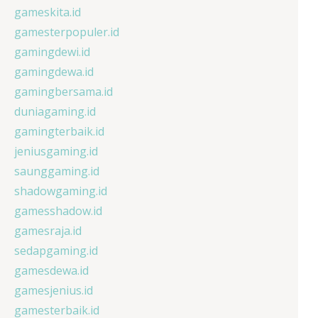
gameskita.id
gamesterpopuler.id
gamingdewi.id
gamingdewa.id
gamingbersama.id
duniagaming.id
gamingterbaik.id
jeniusgaming.id
saunggaming.id
shadowgaming.id
gamesshadow.id
gamesraja.id
sedapgaming.id
gamesdewa.id
gamesjenius.id
gamesterbaik.id