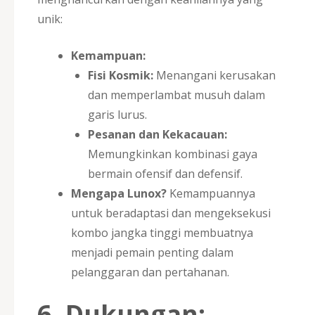
unik:
Kemampuan:
Fisi Kosmik:
Menangani kerusakan
dan memperlambat musuh dalam
garis lurus.
Pesanan dan Kekacauan:
Memungkinkan kombinasi gaya
bermain ofensif dan defensif.
Mengapa Lunox?
Kemampuannya
untuk beradaptasi dan mengeksekusi
kombo jangka tinggi membuatnya
menjadi pemain penting dalam
pelanggaran dan pertahanan.
6. Dukungan: