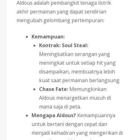
Aldous adalah pembangkit tenaga listrik
akhir permainan yang dapat sendirian
mengubah gelombang pertempuran:
Kemampuan:
Kontrak: Soul Steal:
Meningkatkan serangan yang
meningkat untuk setiap hit yang
disampaikan, membuatnya lebih
kuat saat permainan berlangsung.
Chase Fate:
Memungkinkan
Aldous menargetkan musuh di
mana saja di peta.
Mengapa Aldous?
Kemampuannya
untuk bertani dengan cepat dan
menjadi kehadiran yang mengerikan di