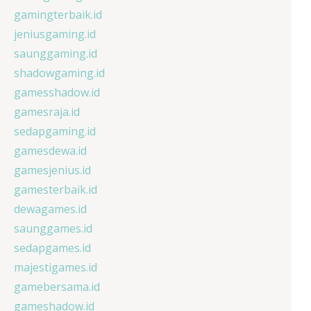
gamingterbaik.id
jeniusgaming.id
saunggaming.id
shadowgaming.id
gamesshadow.id
gamesraja.id
sedapgaming.id
gamesdewa.id
gamesjenius.id
gamesterbaik.id
dewagames.id
saunggames.id
sedapgames.id
majestigames.id
gamebersama.id
gameshadow.id