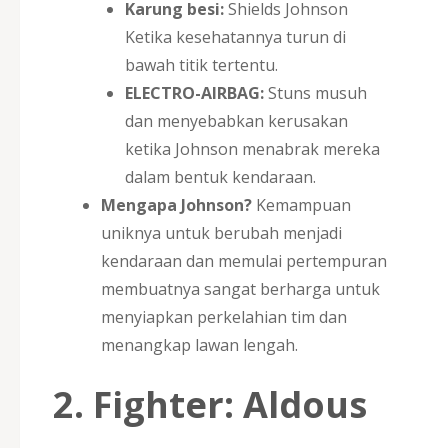
Karung besi:
Shields Johnson
Ketika kesehatannya turun di
bawah titik tertentu.
ELECTRO-AIRBAG:
Stuns musuh
dan menyebabkan kerusakan
ketika Johnson menabrak mereka
dalam bentuk kendaraan.
Mengapa Johnson?
Kemampuan
uniknya untuk berubah menjadi
kendaraan dan memulai pertempuran
membuatnya sangat berharga untuk
menyiapkan perkelahian tim dan
menangkap lawan lengah.
2. Fighter: Aldous