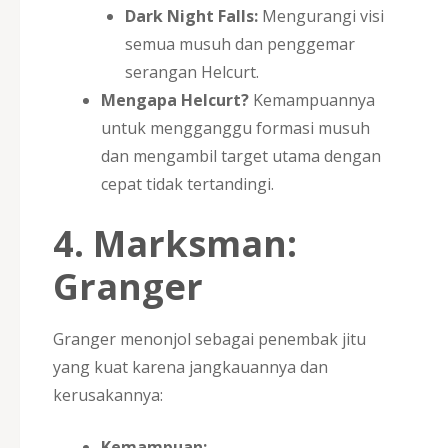
Dark Night Falls:
Mengurangi visi
semua musuh dan penggemar
serangan Helcurt.
Mengapa Helcurt?
Kemampuannya
untuk mengganggu formasi musuh
dan mengambil target utama dengan
cepat tidak tertandingi.
4. Marksman:
Granger
Granger menonjol sebagai penembak jitu
yang kuat karena jangkauannya dan
kerusakannya:
Kemampuan: