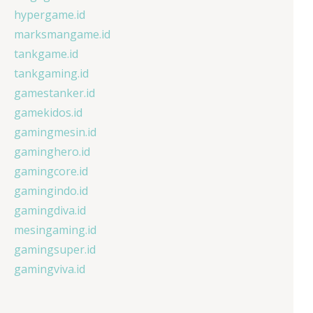
hypergame.id
marksmangame.id
tankgame.id
tankgaming.id
gamestanker.id
gamekidos.id
gamingmesin.id
gaminghero.id
gamingcore.id
gamingindo.id
gamingdiva.id
mesingaming.id
gamingsuper.id
gamingviva.id