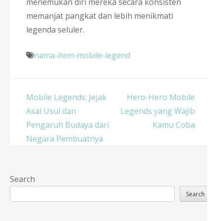
menemukan diri mereka secara konsisten
memanjat pangkat dan lebih menikmati
legenda seluler.
nama-item-mobile-legend
Post
Mobile Legends: Jejak
Hero-Hero Mobile
navigation
Asal Usul dan
Legends yang Wajib
Pengaruh Budaya dari
Kamu Coba
Negara Pembuatnya
Search
Search