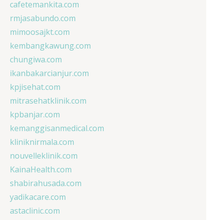
cafetemankita.com
rmjasabundo.com
mimoosajkt.com
kembangkawung.com
chungiwa.com
ikanbakarcianjur.com
kpjisehat.com
mitrasehatklinik.com
kpbanjar.com
kemanggisanmedical.com
kliniknirmala.com
nouvelleklinik.com
KainaHealth.com
shabirahusada.com
yadikacare.com
astaclinic.com