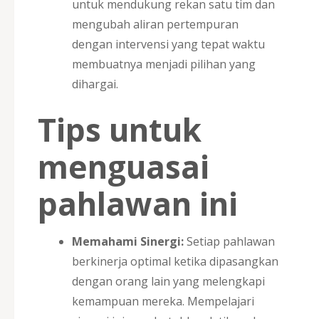
untuk mendukung rekan satu tim dan
mengubah aliran pertempuran
dengan intervensi yang tepat waktu
membuatnya menjadi pilihan yang
dihargai.
Tips untuk
menguasai
pahlawan ini
Memahami Sinergi:
Setiap pahlawan
berkinerja optimal ketika dipasangkan
dengan orang lain yang melengkapi
kemampuan mereka. Mempelajari