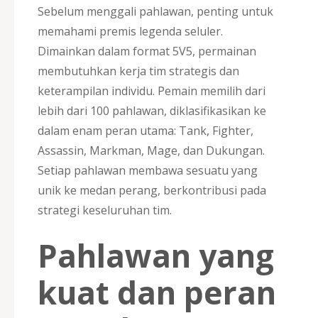
Sebelum menggali pahlawan, penting untuk
memahami premis legenda seluler.
Dimainkan dalam format 5V5, permainan
membutuhkan kerja tim strategis dan
keterampilan individu. Pemain memilih dari
lebih dari 100 pahlawan, diklasifikasikan ke
dalam enam peran utama: Tank, Fighter,
Assassin, Markman, Mage, dan Dukungan.
Setiap pahlawan membawa sesuatu yang
unik ke medan perang, berkontribusi pada
strategi keseluruhan tim.
Pahlawan yang
kuat dan peran