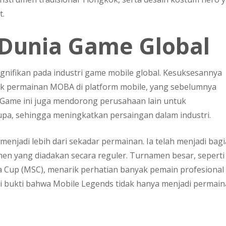
t.
Dunia Game Global
nifikan pada industri game mobile global. Kesuksesannya
k permainan MOBA di platform mobile, yang sebelumnya
 Game ini juga mendorong perusahaan lain untuk
, sehingga meningkatkan persaingan dalam industri.
enjadi lebih dari sekadar permainan. Ia telah menjadi bag
men yang diadakan secara reguler. Turnamen besar, seperti
 Cup (MSC), menarik perhatian banyak pemain profesional
di bukti bahwa Mobile Legends tidak hanya menjadi permain