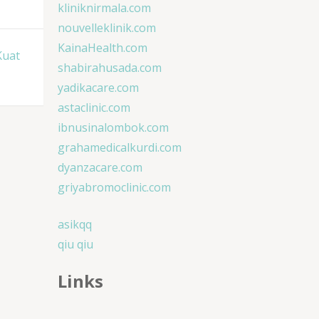
kliniknirmala.com
nouvelleklinik.com
KainaHealth.com
Kuat
shabirahusada.com
yadikacare.com
astaclinic.com
ibnusinalombok.com
grahamedicalkurdi.com
dyanzacare.com
griyabromoclinic.com
asikqq
qiu qiu
Links