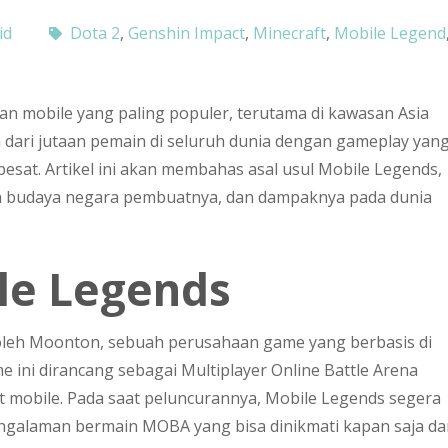
id
Dota 2
,
Genshin Impact
,
Minecraft
,
Mobile Legend
an mobile yang paling populer, terutama di kawasan Asia
n dari jutaan pemain di seluruh dunia dengan gameplay yan
esat. Artikel ini akan membahas asal usul Mobile Legends,
eh budaya negara pembuatnya, dan dampaknya pada dunia
ile Legends
 oleh Moonton, sebuah perusahaan game yang berbasis di
 ini dirancang sebagai Multiplayer Online Battle Arena
 mobile. Pada saat peluncurannya, Mobile Legends segera
galaman bermain MOBA yang bisa dinikmati kapan saja da