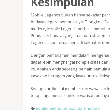
Kesimpulan
Mobile Legends bukan hanya sekadar per
budaya negara pembuatnya, Tiongkok. De
modern, Mobile Legends berhasil meraih ha
Pengaruh budaya yang kuat dan strategi 
Legends akan terus menjadi kekuatan dom
Dengan pemahaman mendalam mengenai asa
dapat lebih menghargai kompleksitas dan i
ini. Apakah Anda seorang pemain pemula
kaya dan beragam yang layak untuk diekspl
Semoga artikel ini memberikan wawasan l
tetapi juga mencerminkan warisan budaya
mobile-legend-berasal-dari-negara