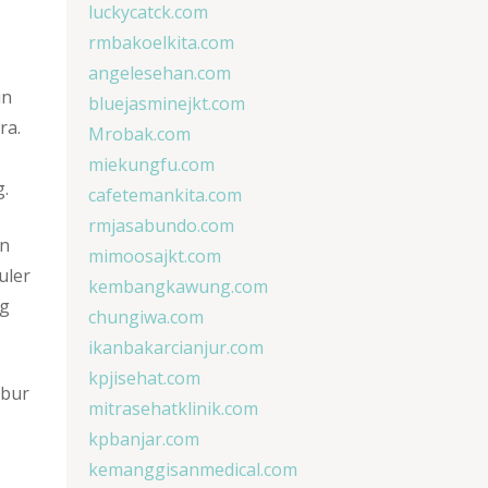
luckycatck.com
rmbakoelkita.com
angelesehan.com
in
bluejasminejkt.com
ra.
Mrobak.com
miekungfu.com
.
cafetemankita.com
rmjasabundo.com
in
mimoosajkt.com
uler
kembangkawung.com
ng
chungiwa.com
ikanbakarcianjur.com
kpjisehat.com
ibur
mitrasehatklinik.com
kpbanjar.com
kemanggisanmedical.com