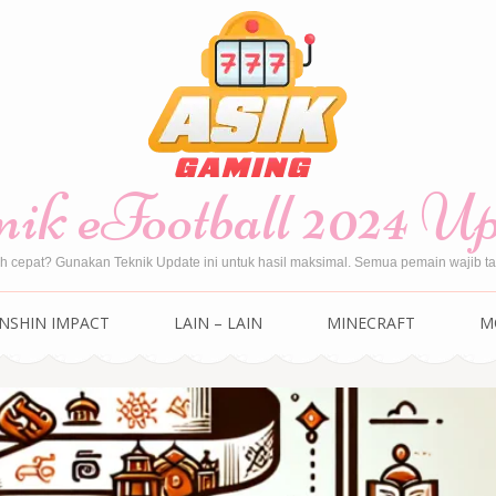
ik eFootball 2024 U
ih cepat? Gunakan Teknik Update ini untuk hasil maksimal. Semua pemain wajib tah
NSHIN IMPACT
LAIN – LAIN
MINECRAFT
M