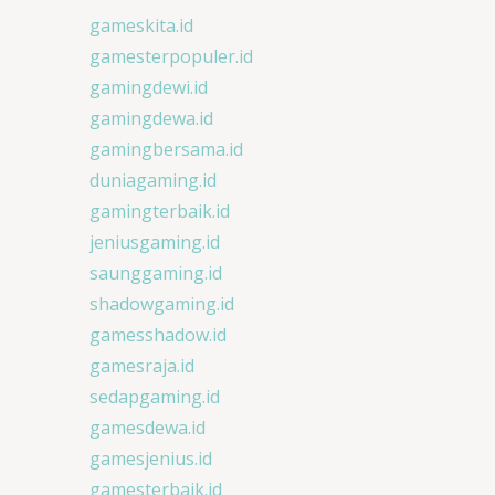
gameskita.id
gamesterpopuler.id
gamingdewi.id
gamingdewa.id
gamingbersama.id
duniagaming.id
gamingterbaik.id
jeniusgaming.id
saunggaming.id
shadowgaming.id
gamesshadow.id
gamesraja.id
sedapgaming.id
gamesdewa.id
gamesjenius.id
gamesterbaik.id