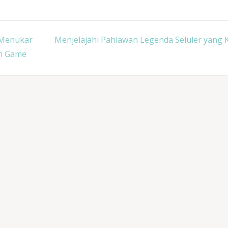
 Menukar
Menjelajahi Pahlawan Legenda Seluler yang 
am Game