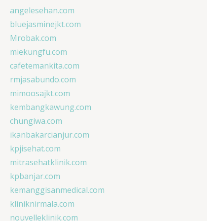
angelesehan.com
bluejasminejkt.com
Mrobak.com
miekungfu.com
cafetemankita.com
rmjasabundo.com
mimoosajkt.com
kembangkawung.com
chungiwa.com
ikanbakarcianjur.com
kpjisehat.com
mitrasehatklinik.com
kpbanjar.com
kemanggisanmedical.com
kliniknirmala.com
nouvelleklinik.com