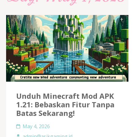
Unduh Minecraft Mod APK
1.21: Bebaskan Fitur Tanpa
Batas Sekarang!
May 4, 2026
admin@asikgaming.id