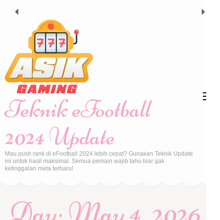
Skip
to
content
(Press
Enter)
Teknik eFootball
2024 Update
Mau push rank di eFootball 2024 lebih cepat? Gunakan Teknik Update
ini untuk hasil maksimal. Semua pemain wajib tahu biar gak
ketinggalan meta terbaru!
Day:
May 4, 2026