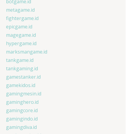
botgame.id
metagame.id
fightergame.id
epicgame.id
magegame.id
hypergame.id
marksmangame.id
tankgame.id
tankgaming.id
gamestanker.id
gamekidos.id
gamingmesin.id
gaminghero.id
gamingcore.id
gamingindo.id
gamingdiva.id