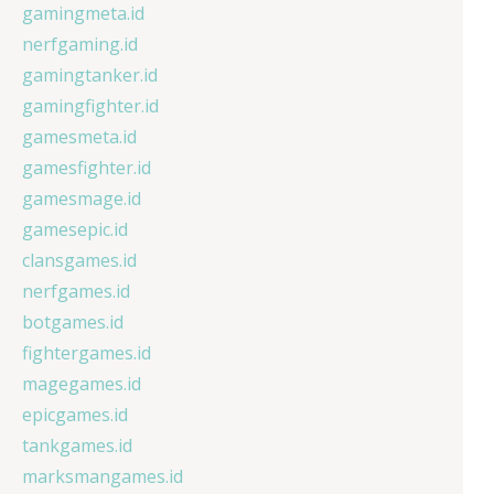
gamingmeta.id
nerfgaming.id
gamingtanker.id
gamingfighter.id
gamesmeta.id
gamesfighter.id
gamesmage.id
gamesepic.id
clansgames.id
nerfgames.id
botgames.id
fightergames.id
magegames.id
epicgames.id
tankgames.id
marksmangames.id