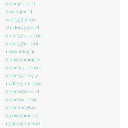
gamejenius.id
dewigame.id
saunggame.id
shadowgame.id
gamingaurora.id
gamingberita.id
newgaming.id
galaxygaming.id
gamesaurora.id
gamesgalaxy.id
updategaming.id
gamescosmic.id
gamesberita.id
gamesnews.id
galaxygames.id
updategames.id