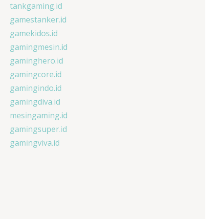
tankgaming.id
gamestanker.id
gamekidos.id
gamingmesin.id
gaminghero.id
gamingcore.id
gamingindo.id
gamingdiva.id
mesingaming.id
gamingsuper.id
gamingviva.id