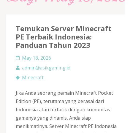
Temukan Server Minecraft
PE Terbaik Indonesia:
Panduan Tahun 2023
May 18, 2026
admin@asikgaming.id
Minecraft
Jika Anda seorang pemain Minecraft Pocket
Edition (PE), terutama yang berasal dari
Indonesia atau tertarik dengan komunitas
gamenya yang dinamis, Anda siap
menikmatinya. Server Minecraft PE Indonesia