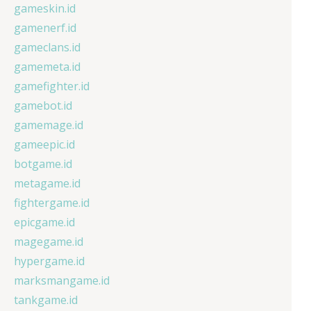
gameskin.id
gamenerf.id
gameclans.id
gamemeta.id
gamefighter.id
gamebot.id
gamemage.id
gameepic.id
botgame.id
metagame.id
fightergame.id
epicgame.id
magegame.id
hypergame.id
marksmangame.id
tankgame.id