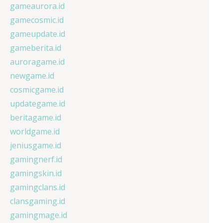
gameaurora.id
gamecosmic.id
gameupdate.id
gameberita.id
auroragame.id
newgame.id
cosmicgame.id
updategame.id
beritagame.id
worldgame.id
jeniusgame.id
gamingnerf.id
gamingskin.id
gamingclans.id
clansgaming.id
gamingmage.id